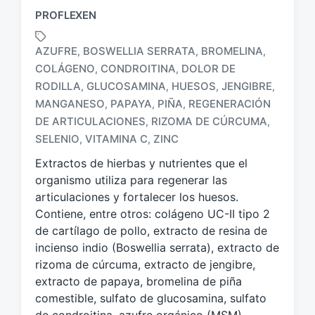
PROFLEXEN
AZUFRE
BOSWELLIA SERRATA
BROMELINA
,
,
,
COLÁGENO
CONDROITINA
DOLOR DE
,
,
RODILLA
GLUCOSAMINA
HUESOS
JENGIBRE
,
,
,
,
E
MANGANESO
PAPAYA
PIÑA
REGENERACIÓN
,
,
,
t
DE ARTICULACIONES
RIZOMA DE CÚRCUMA
,
,
i
SELENIO
VITAMINA C
ZINC
,
,
q
u
Extractos de hierbas y nutrientes que el
e
organismo utiliza para regenerar las
t
articulaciones y fortalecer los huesos.
a
Contiene, entre otros: colágeno UC-II tipo 2
d
o
de cartílago de pollo, extracto de resina de
c
incienso indio (Boswellia serrata), extracto de
o
rizoma de cúrcuma, extracto de jengibre,
n
extracto de papaya, bromelina de piña
comestible, sulfato de glucosamina, sulfato