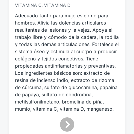
q
VITAMINA C
VITAMINA D
,
u
e
Adecuado tanto para mujeres como para
t
hombres. Alivia las dolencias articulares
a
resultantes de lesiones y la vejez. Apoya el
d
trabajo libre y cómodo de la cadera, la rodilla
o
y todas las demás articulaciones. Fortalece el
c
sistema óseo y estimula al cuerpo a producir
o
colágeno y tejidos conectivos. Tiene
n
propiedades antiinflamatorias y preventivas.
Los ingredientes básicos son: extracto de
resina de incienso indio, extracto de rizoma
de cúrcuma, sulfato de glucosamina, papaína
de papaya, sulfato de condroitina,
metilsulfonilmetano, bromelina de piña,
mumio, vitamina C, vitamina D, manganeso.