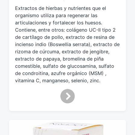
u
Extractos de hierbas y nutrientes que el
e
organismo utiliza para regenerar las
t
articulaciones y fortalecer los huesos.
a
Contiene, entre otros: colágeno UC-II tipo 2
d
o
de cartílago de pollo, extracto de resina de
c
incienso indio (Boswellia serrata), extracto de
o
rizoma de cúrcuma, extracto de jengibre,
n
extracto de papaya, bromelina de piña
comestible, sulfato de glucosamina, sulfato
de condroitina, azufre orgánico (MSM) ,
vitamina C, manganeso, selenio, zinc.