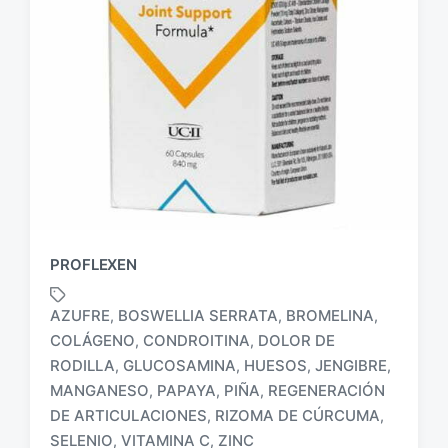
PROFLEXEN
AZUFRE
BOSWELLIA SERRATA
BROMELINA
,
,
,
COLÁGENO
CONDROITINA
DOLOR DE
,
,
RODILLA
GLUCOSAMINA
HUESOS
JENGIBRE
,
,
,
,
E
MANGANESO
PAPAYA
PIÑA
REGENERACIÓN
,
,
,
t
DE ARTICULACIONES
RIZOMA DE CÚRCUMA
,
,
i
SELENIO
VITAMINA C
ZINC
,
,
q