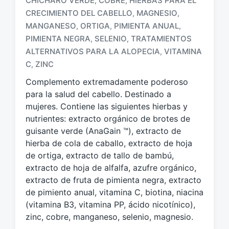
CHICHARO VERDE
COBRE
HIERBAS PARA EL
,
,
CRECIMIENTO DEL CABELLO
MAGNESIO
,
,
MANGANESO
ORTIGA
PIMIENTA ANUAL
,
,
,
E
t
PIMIENTA NEGRA
SELENIO
TRATAMIENTOS
,
,
i
ALTERNATIVOS PARA LA ALOPECIA
VITAMINA
,
q
C
ZINC
,
u
e
Complemento extremadamente poderoso
t
para la salud del cabello. Destinado a
a
mujeres. Contiene las siguientes hierbas y
d
nutrientes: extracto orgánico de brotes de
o
guisante verde (AnaGain ™), extracto de
c
hierba de cola de caballo, extracto de hoja
o
de ortiga, extracto de tallo de bambú,
n
extracto de hoja de alfalfa, azufre orgánico,
extracto de fruta de pimienta negra, extracto
de pimiento anual, vitamina C, biotina, niacina
(vitamina B3, vitamina PP, ácido nicotínico),
zinc, cobre, manganeso, selenio, magnesio.