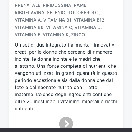
a
PRENATALE
PIRIDOSSINA
RAME
,
,
,
g
RIBOFLAVINA
SELENIO
TOCOFEROLO
,
,
,
g
VITAMINA A
VITAMINA B1
VITAMINA B12
,
,
,
a
VITAMINA B6
VITAMINA C
VITAMINA D
,
,
,
t
VITAMINA E
VITAMINA K
ZINCO
,
,
o
c
Un set di due integratori alimentari innovativi
o
creati per le donne che cercano di rimanere
n
incinte, le donne incinte e le madri che
allattano. Una fonte completa di nutrienti che
vengono utilizzati in grandi quantità in questo
periodo eccezionale sia dalla donna che dal
feto e dal neonato nutrito con il latte
materno. L’elenco degli ingredienti contiene
oltre 20 inestimabili vitamine, minerali e ricchi
nutrienti.