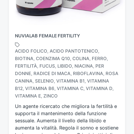
NUVIALAB FEMALE FERTILITY
ACIDO FOLICO
ACIDO PANTOTENICO
,
,
BIOTINA
COENZIMA Q10
COLINA
FERRO
,
,
,
,
FERTILITÀ
FUCUS
LIBIDO
NIACINA
PER
,
,
,
,
DONNE
RADICE DI MACA
RIBOFLAVINA
ROSA
,
,
,
T
a
CANINA
SELENIO
VITAMINA B1
VITAMINA
,
,
,
g
B12
VITAMINA B6
VITAMINA C
VITAMINA D
,
,
,
,
g
VITAMINA E
ZINCO
,
a
t
Un agente ricercato che migliora la fertilità e
o
supporta il mantenimento della funzione
c
sessuale. Aumenta il livello della libido e
o
aumenta la vitalità. Regola il sonno e sostiene
n