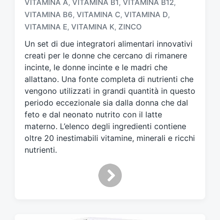
VITAMINA A
VITAMINA B1
VITAMINA B12
,
,
,
a
VITAMINA B6
VITAMINA C
VITAMINA D
,
,
,
t
VITAMINA E
VITAMINA K
ZINCO
,
,
o
c
Un set di due integratori alimentari innovativi
o
creati per le donne che cercano di rimanere
n
incinte, le donne incinte e le madri che
allattano. Una fonte completa di nutrienti che
vengono utilizzati in grandi quantità in questo
periodo eccezionale sia dalla donna che dal
feto e dal neonato nutrito con il latte
materno. L’elenco degli ingredienti contiene
oltre 20 inestimabili vitamine, minerali e ricchi
nutrienti.