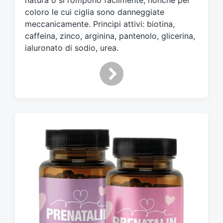
natura o si rompono facilmente, nonché per
o
coloro le cui ciglia sono danneggiate
c
meccanicamente. Principi attivi: biotina,
o
caffeina, zinco, arginina, pantenolo, glicerina,
n
ialuronato di sodio, urea.