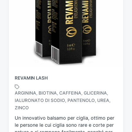
REVAMIN LASH
ARGININA
BIOTINA
CAFFEINA
GLICERINA
,
,
,
,
IALURONATO DI SODIO
PANTENOLO
UREA
,
,
,
T
a
ZINCO
g
Un innovativo balsamo per ciglia, ottimo per
g
le persone le cui ciglia sono rare e corte per
a
t