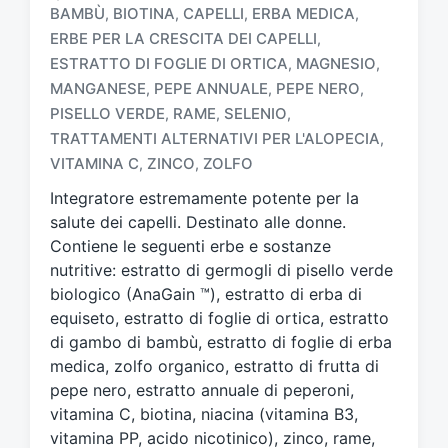
BAMBÙ
BIOTINA
CAPELLI
ERBA MEDICA
,
,
,
,
ERBE PER LA CRESCITA DEI CAPELLI
,
ESTRATTO DI FOGLIE DI ORTICA
MAGNESIO
,
,
MANGANESE
PEPE ANNUALE
PEPE NERO
,
,
,
T
a
PISELLO VERDE
RAME
SELENIO
,
,
,
g
TRATTAMENTI ALTERNATIVI PER L'ALOPECIA
,
g
VITAMINA C
ZINCO
ZOLFO
,
,
a
t
Integratore estremamente potente per la
o
salute dei capelli. Destinato alle donne.
c
Contiene le seguenti erbe e sostanze
o
nutritive: estratto di germogli di pisello verde
n
biologico (AnaGain ™), estratto di erba di
equiseto, estratto di foglie di ortica, estratto
di gambo di bambù, estratto di foglie di erba
medica, zolfo organico, estratto di frutta di
pepe nero, estratto annuale di peperoni,
vitamina C, biotina, niacina (vitamina B3,
vitamina PP, acido nicotinico), zinco, rame,