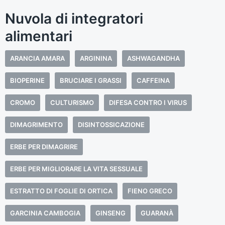
Nuvola di integratori
alimentari
ARANCIA AMARA
ARGININA
ASHWAGANDHA
BIOPERINE
BRUCIARE I GRASSI
CAFFEINA
CROMO
CULTURISMO
DIFESA CONTRO I VIRUS
DIMAGRIMENTO
DISINTOSSICAZIONE
ERBE PER DIMAGRIRE
ERBE PER MIGLIORARE LA VITA SESSUALE
ESTRATTO DI FOGLIE DI ORTICA
FIENO GRECO
GARCINIA CAMBOGIA
GINSENG
GUARANÀ