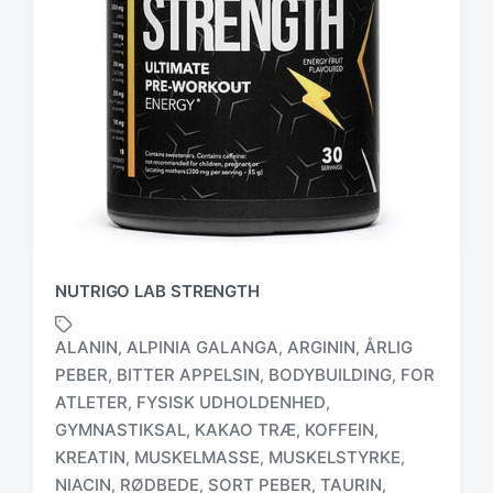
NUTRIGO LAB STRENGTH
ALANIN
ALPINIA GALANGA
ARGININ
ÅRLIG
,
,
,
PEBER
BITTER APPELSIN
BODYBUILDING
FOR
,
,
,
ATLETER
FYSISK UDHOLDENHED
,
,
GYMNASTIKSAL
KAKAO TRÆ
KOFFEIN
,
,
,
T
a
KREATIN
MUSKELMASSE
MUSKELSTYRKE
,
,
,
g
NIACIN
RØDBEDE
SORT PEBER
TAURIN
,
,
,
,