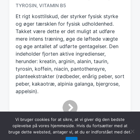
g
TYROSIN
VITAMIN B5
,
e
d
Et rigt kosttilskud, der styrker fysisk styrke
w
og øger tærsklen for fysisk udholdenhed.
i
Takket være dette er det muligt at udføre
t
mere intens træning, øge de løftede vægte
h
og øge antallet af udførte gentagelser. Den
indeholder fjorten aktive ingredienser,
herunder: kreatin, arginin, alanin, taurin,
tyrosin, koffein, niacin, pantothensyre,
planteekstrakter (rødbeder, enårig peber, sort
peber, kakaotræ, alpinia galanga, bjergrose,
appelsin).
Vi bruger cookies for at sikre, at vi giver dig den bedste
oplevelse på vores hjemmeside. Hvis du fortsætter med at
bruge dette websted, antager vi, at du er indforstået med det.