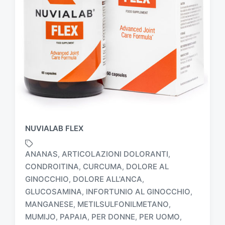
NUVIALAB FLEX
ANANAS
ARTICOLAZIONI DOLORANTI
,
,
CONDROITINA
CURCUMA
DOLORE AL
,
,
GINOCCHIO
DOLORE ALL'ANCA
,
,
GLUCOSAMINA
INFORTUNIO AL GINOCCHIO
,
,
T
MANGANESE
METILSULFONILMETANO
,
,
a
MUMIJO
PAPAIA
PER DONNE
PER UOMO
,
,
,
,
g