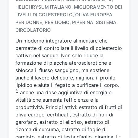
HELICHRYSUM ITALIANO
MIGLIORAMENTO DEI
,
T
a
LIVELLI DI COLESTEROLO
OLIVA EUROPEA
,
,
g
PER DONNE
PER UOMO
PIPERINA
SISTEMA
,
,
,
g
CIRCOLATORIO
a
t
Un moderno integratore alimentare che
o
permette di controllare il livello di colesterolo
c
cattivo nel sangue. Non solo riduce la
o
formazione di placche aterosclerotiche e
n
sblocca il flusso sanguigno, ma sostiene
anche il lavoro del cuore, migliora il profilo
lipidico e aiuta il fegato a purificare il corpo.
È anche una dose aggiuntiva di energia e
vitalità che aumenta l’efficienza e la
produttività. Principi attivi: estratto di frutti di
oliva europei certificati, estratto di fiori di
garofano, estratto di elicriso, estratto di
rizoma di curcuma, estratto di foglie di
carciofo, estratto di testa d’aglio, piperina, L-