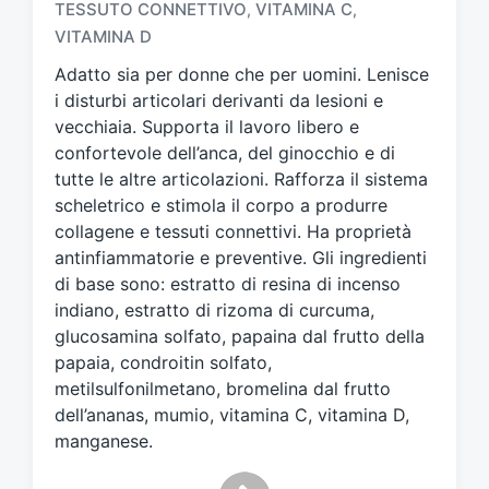
TESSUTO CONNETTIVO
VITAMINA C
,
,
g
a
VITAMINA D
t
Adatto sia per donne che per uomini. Lenisce
o
i disturbi articolari derivanti da lesioni e
c
vecchiaia. Supporta il lavoro libero e
o
n
confortevole dell’anca, del ginocchio e di
tutte le altre articolazioni. Rafforza il sistema
scheletrico e stimola il corpo a produrre
collagene e tessuti connettivi. Ha proprietà
antinfiammatorie e preventive. Gli ingredienti
di base sono: estratto di resina di incenso
indiano, estratto di rizoma di curcuma,
glucosamina solfato, papaina dal frutto della
papaia, condroitin solfato,
metilsulfonilmetano, bromelina dal frutto
dell’ananas, mumio, vitamina C, vitamina D,
manganese.