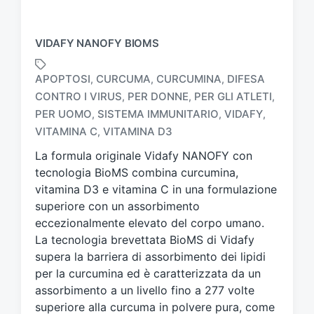
VIDAFY NANOFY BIOMS
APOPTOSI
CURCUMA
CURCUMINA
DIFESA
,
,
,
CONTRO I VIRUS
PER DONNE
PER GLI ATLETI
,
,
,
T
PER UOMO
SISTEMA IMMUNITARIO
VIDAFY
,
,
,
a
VITAMINA C
VITAMINA D3
,
g
g
La formula originale Vidafy NANOFY con
a
tecnologia BioMS combina curcumina,
t
vitamina D3 e vitamina C in una formulazione
o
superiore con un assorbimento
c
eccezionalmente elevato del corpo umano.
o
n
La tecnologia brevettata BioMS di Vidafy
supera la barriera di assorbimento dei lipidi
per la curcumina ed è caratterizzata da un
assorbimento a un livello fino a 277 volte
superiore alla curcuma in polvere pura, come