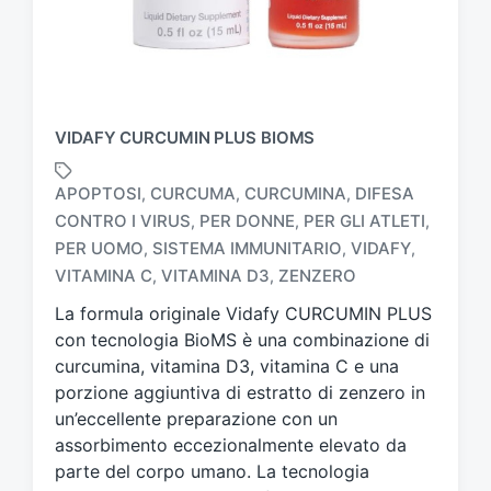
VIDAFY CURCUMIN PLUS BIOMS
APOPTOSI
CURCUMA
CURCUMINA
DIFESA
,
,
,
CONTRO I VIRUS
PER DONNE
PER GLI ATLETI
,
,
,
T
PER UOMO
SISTEMA IMMUNITARIO
VIDAFY
,
,
,
a
VITAMINA C
VITAMINA D3
ZENZERO
,
,
g
g
La formula originale Vidafy CURCUMIN PLUS
a
con tecnologia BioMS è una combinazione di
t
curcumina, vitamina D3, vitamina C e una
o
porzione aggiuntiva di estratto di zenzero in
c
un’eccellente preparazione con un
o
n
assorbimento eccezionalmente elevato da
parte del corpo umano. La tecnologia