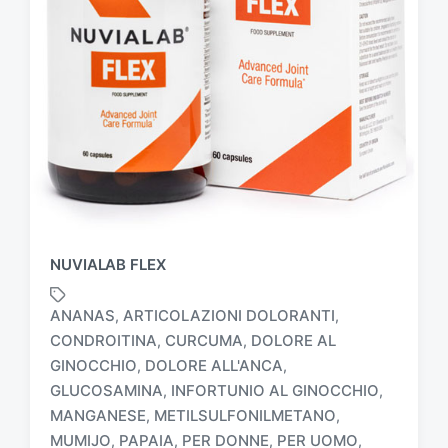
NUVIALAB FLEX
ANANAS
ARTICOLAZIONI DOLORANTI
,
,
CONDROITINA
CURCUMA
DOLORE AL
,
,
GINOCCHIO
DOLORE ALL'ANCA
,
,
GLUCOSAMINA
INFORTUNIO AL GINOCCHIO
,
,
T
MANGANESE
METILSULFONILMETANO
,
,
a
MUMIJO
PAPAIA
PER DONNE
PER UOMO
,
,
,
,
g