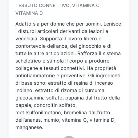
TESSUTO CONNETTIVO
VITAMINA C
,
,
g
a
VITAMINA D
t
Adatto sia per donne che per uomini. Lenisce
o
i disturbi articolari derivanti da lesioni e
c
vecchiaia. Supporta il lavoro libero e
o
n
confortevole dell’anca, del ginocchio e di
tutte le altre articolazioni. Rafforza il sistema
scheletrico e stimola il corpo a produrre
collagene e tessuti connettivi. Ha proprietà
antinfiammatorie e preventive. Gli ingredienti
di base sono: estratto di resina di incenso
indiano, estratto di rizoma di curcuma,
glucosamina solfato, papaina dal frutto della
papaia, condroitin solfato,
metilsulfonilmetano, bromelina dal frutto
dell’ananas, mumio, vitamina C, vitamina D,
manganese.