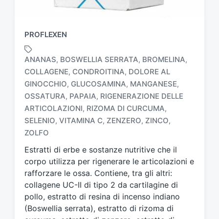
PROFLEXEN
ANANAS
BOSWELLIA SERRATA
BROMELINA
,
,
,
COLLAGENE
CONDROITINA
DOLORE AL
,
,
GINOCCHIO
GLUCOSAMINA
MANGANESE
,
,
,
OSSATURA
PAPAIA
RIGENERAZIONE DELLE
,
,
T
a
ARTICOLAZIONI
RIZOMA DI CURCUMA
,
,
g
SELENIO
VITAMINA C
ZENZERO
ZINCO
,
,
,
,
g
ZOLFO
a
t
Estratti di erbe e sostanze nutritive che il
o
corpo utilizza per rigenerare le articolazioni e
c
rafforzare le ossa. Contiene, tra gli altri:
o
collagene UC-II di tipo 2 da cartilagine di
n
pollo, estratto di resina di incenso indiano
(Boswellia serrata), estratto di rizoma di