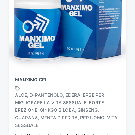
MANXIMO GEL
ALOE
D-PANTENOLO
EDERA
ERBE PER
,
,
,
MIGLIORARE LA VITA SESSUALE
FORTE
,
EREZIONE
GINKGO BILOBA
GINSENG
,
,
,
T
a
GUARANÀ
MENTA PIPERITA
PER UOMO
VITA
,
,
,
g
SESSUALE
g