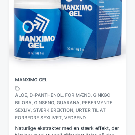
MANXIMO GEL
ALOE
D-PANTHENOL
FOR MÆND
GINKGO
,
,
,
BILOBA
GINSENG
GUARANA
PEBERMYNTE
,
,
,
,
T
SEXLIV
STÆRK EREKTION
URTER TIL AT
,
,
a
FORBEDRE SEXLIVET
VEDBEND
,
g
g
Naturlige ekstrakter med en stærk effekt, der
e