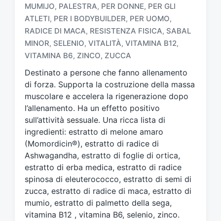
MUMIJO
PALESTRA
PER DONNE
PER GLI
,
,
,
T
a
ATLETI
PER I BODYBUILDER
PER UOMO
,
,
,
g
RADICE DI MACA
RESISTENZA FISICA
SABAL
,
,
g
MINOR
SELENIO
VITALITÀ
VITAMINA B12
,
,
,
,
a
VITAMINA B6
ZINCO
ZUCCA
,
,
t
o
Destinato a persone che fanno allenamento
c
di forza. Supporta la costruzione della massa
o
muscolare e accelera la rigenerazione dopo
n
l’allenamento. Ha un effetto positivo
sull’attività sessuale. Una ricca lista di
ingredienti: estratto di melone amaro
(Momordicin®), estratto di radice di
Ashwagandha, estratto di foglie di ortica,
estratto di erba medica, estratto di radice
spinosa di eleuterococco, estratto di semi di
zucca, estratto di radice di maca, estratto di
mumio, estratto di palmetto della sega,
vitamina B12 , vitamina B6, selenio, zinco.