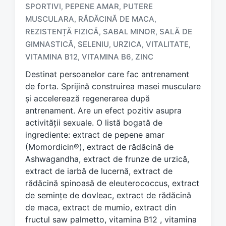
SPORTIVI
PEPENE AMAR
PUTERE
,
,
T
a
MUSCULARA
RĂDĂCINĂ DE MACA
,
,
g
REZISTENȚĂ FIZICĂ
SABAL MINOR
SALĂ DE
,
,
g
GIMNASTICĂ
SELENIU
URZICA
VITALITATE
,
,
,
,
e
VITAMINA B12
VITAMINA B6
ZINC
,
,
d
w
Destinat persoanelor care fac antrenament
i
de forta. Sprijină construirea masei musculare
t
și accelerează regenerarea după
h
antrenament. Are un efect pozitiv asupra
activității sexuale. O listă bogată de
ingrediente: extract de pepene amar
(Momordicin®), extract de rădăcină de
Ashwagandha, extract de frunze de urzică,
extract de iarbă de lucernă, extract de
rădăcină spinoasă de eleuterococcus, extract
de semințe de dovleac, extract de rădăcină
de maca, extract de mumio, extract din
fructul saw palmetto, vitamina B12 , vitamina