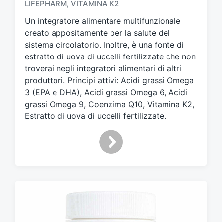
g
LIFEPHARM
VITAMINA K2
,
g
Un integratore alimentare multifunzionale
a
t
creato appositamente per la salute del
o
sistema circolatorio. Inoltre, è una fonte di
c
estratto di uova di uccelli fertilizzate che non
o
troverai negli integratori alimentari di altri
n
produttori. Principi attivi: Acidi grassi Omega
3 (EPA e DHA), Acidi grassi Omega 6, Acidi
grassi Omega 9, Coenzima Q10, Vitamina K2,
Estratto di uova di uccelli fertilizzate.