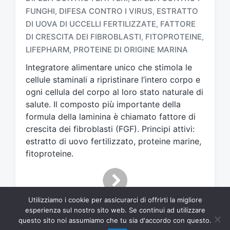
FUNGHI
DIFESA CONTRO I VIRUS
ESTRATTO
,
,
DI UOVA DI UCCELLI FERTILIZZATE
FATTORE
,
T
a
DI CRESCITA DEI FIBROBLASTI
FITOPROTEINE
,
,
g
LIFEPHARM
PROTEINE DI ORIGINE MARINA
,
g
Integratore alimentare unico che stimola le
a
t
cellule staminali a ripristinare l’intero corpo e
o
ogni cellula del corpo al loro stato naturale di
c
salute. Il composto più importante della
o
formula della laminina è chiamato fattore di
n
crescita dei fibroblasti (FGF). Principi attivi:
estratto di uovo fertilizzato, proteine marine,
fitoproteine.
Utilizziamo i cookie per assicurarci di offrirti la migliore
esperienza sul nostro sito web. Se continui ad utilizzare
questo sito noi assumiamo che tu sia d'accordo con questo.