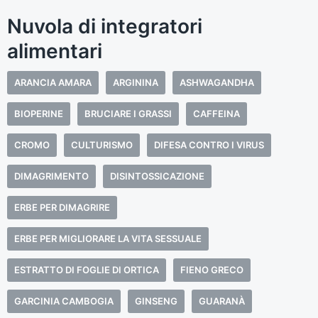
Nuvola di integratori
alimentari
ARANCIA AMARA
ARGININA
ASHWAGANDHA
BIOPERINE
BRUCIARE I GRASSI
CAFFEINA
CROMO
CULTURISMO
DIFESA CONTRO I VIRUS
DIMAGRIMENTO
DISINTOSSICAZIONE
ERBE PER DIMAGRIRE
ERBE PER MIGLIORARE LA VITA SESSUALE
ESTRATTO DI FOGLIE DI ORTICA
FIENO GRECO
GARCINIA CAMBOGIA
GINSENG
GUARANÀ