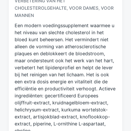
VERBETERING VAN HET
t
CHOLESTEROLGEHALTE
VOOR DAMES
VOOR
,
,
a
g
MANNEN
d
Een modern voedingssupplement waarmee u
m
het niveau van slechte cholesterol in het
e
bloed kunt beheersen. Het vermindert niet
t
alleen de vorming van atherosclerotische
plaques en deblokkeert de bloedstroom,
maar ondersteunt ook het werk van het hart,
verbetert het lipidenprofiel en helpt de lever
bij het reinigen van het lichaam. Het is ook
een extra dosis energie en vitaliteit die de
efficiëntie en productiviteit verhoogt. Actieve
ingrediënten: gecertificeerd Europees
olijffruit-extract, kruidnagelbloem-extract,
helichrysum-extract, kurkuma wortelstok-
extract, artisjokblad-extract, knoflookkop-
extract, piperine, L-ornithine L-aspartaat,
choline.