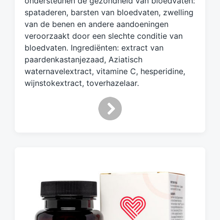
ondersteunen de gezondheid van bloedvaten:
d
spataderen, barsten van bloedvaten, zwelling
m
van de benen en andere aandoeningen
e
veroorzaakt door een slechte conditie van
t
bloedvaten. Ingrediënten: extract van
paardenkastanjezaad, Aziatisch
waternavelextract, vitamine C, hesperidine,
wijnstokextract, toverhazelaar.