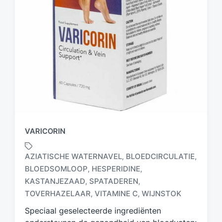
VARICORIN
AZIATISCHE WATERNAVEL
BLOEDCIRCULATIE
,
,
BLOEDSOMLOOP
HESPERIDINE
,
,
G
KASTANJEZAAD
SPATADEREN
,
,
e
TOVERHAZELAAR
VITAMINE C
WIJNSTOK
,
,
t
a
Speciaal geselecteerde ingrediënten
g