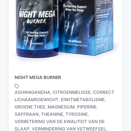
NIGHT MEGA BURNER
ASHWAGANDHA
CITROENMELISSE
CORRECT
,
,
LICHAAMSGEWICHT
EIWITMETABOLISME
,
,
GROENE THEE
MAGNESIUM
PIPERINE
,
,
,
SAFFRAAN
THEANINE
TYROSINE
,
,
,
G
VERBETERING VAN DE KWALITEIT VAN DE
e
SLAAP
VERMINDERING VAN VETWEEFSEL
,
,
t