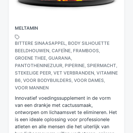
MELTAMIN
BITTERE SINAASAPPEL
BODY SILHOUETTE
,
BEELDHOUWEN
CAFEÏNE
FRAMBOOS
,
,
,
GROENE THEE
GUARANA
,
,
PANTOTHENINEZUUR
PIPERINE
SPIERMACHT
,
,
,
G
e
STEKELIGE PEER
VET VERBRANDEN
VITAMINE
,
,
t
B6
VOOR BODYBUILDERS
VOOR DAMES
,
,
,
a
VOOR MANNEN
g
d
Innovatief voedingssupplement in de vorm
m
van een drankje met cactussmaak,
e
ontworpen om lichaamsvet te elimineren. Het
t
is een ideale oplossing voor professionele
atleten en alle mensen die het uiterlijk van