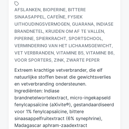
AFSLANKEN
BIOPERINE
BITTERE
,
,
SINAASAPPEL
CAFEÏNE
FYSIEK
,
,
UITHOUDINGSVERMOGEN
GUARANA
INDIASE
,
,
BRANDNETEL
KRUIDEN OM AF TE VALLEN
,
,
G
PIPERINE
SPIERKRACHT
SPORTSCHOOL
,
,
,
e
VERMINDERING VAN HET LICHAAMSGEWICHT
,
t
VET VERBRANDEN
VITAMINE B5
VITAMINE B6
,
,
,
a
g
VOOR SPORTERS
ZINK
ZWARTE PEPER
,
,
d
Extreem krachtige vetverbrander, die elf
m
natuurlijke stoffen bevat die gewichtsverlies
e
en vetverbranding ondersteunen.
t
Ingrediënten: Indiase
brandnetelwortelextract, micro-ingekapseld
fenylcapsaïcine (aXivite®), gestandaardiseerd
voor 1% fenylcapsaïcine, bittere
sinaasappelfruitextract (6% synephrine),
Madagascar aphram-zaadextract