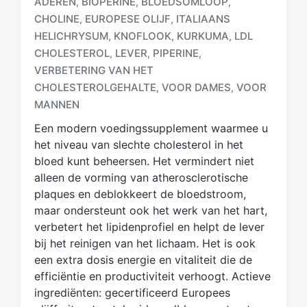
ADEREN
BIOPERINE
BLOEDSOMLOOP
,
,
,
CHOLINE
EUROPESE OLIJF
ITALIAANS
,
,
HELICHRYSUM
KNOFLOOK
KURKUMA
LDL
,
,
,
G
CHOLESTEROL
LEVER
PIPERINE
,
,
,
e
VERBETERING VAN HET
t
CHOLESTEROLGEHALTE
VOOR DAMES
VOOR
,
,
a
g
MANNEN
d
Een modern voedingssupplement waarmee u
m
het niveau van slechte cholesterol in het
e
bloed kunt beheersen. Het vermindert niet
t
alleen de vorming van atherosclerotische
plaques en deblokkeert de bloedstroom,
maar ondersteunt ook het werk van het hart,
verbetert het lipidenprofiel en helpt de lever
bij het reinigen van het lichaam. Het is ook
een extra dosis energie en vitaliteit die de
efficiëntie en productiviteit verhoogt. Actieve
ingrediënten: gecertificeerd Europees