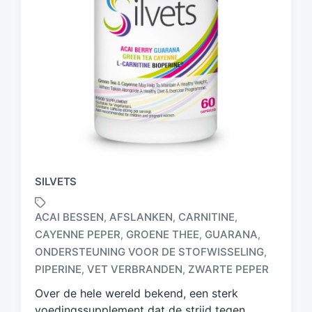
SILVETS
ACAI BESSEN
AFSLANKEN
CARNITINE
,
,
,
CAYENNE PEPER
GROENE THEE
GUARANA
,
,
,
G
ONDERSTEUNING VOOR DE STOFWISSELING
,
e
PIPERINE
VET VERBRANDEN
ZWARTE PEPER
,
,
t
a
Over de hele wereld bekend, een sterk
g
voedingssupplement dat de strijd tegen