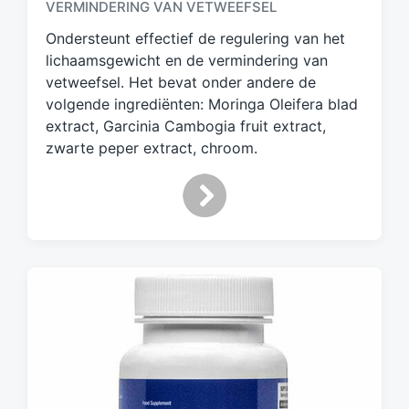
VERMINDERING VAN VETWEEFSEL
t
a
Ondersteunt effectief de regulering van het
g
lichaamsgewicht en de vermindering van
d
vetweefsel. Het bevat onder andere de
m
volgende ingrediënten: Moringa Oleifera blad
e
extract, Garcinia Cambogia fruit extract,
t
zwarte peper extract, chroom.