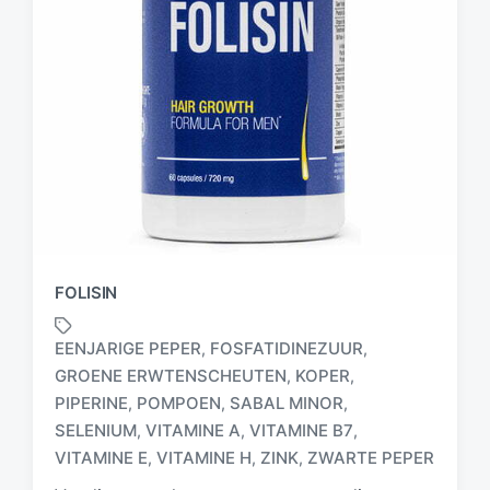
FOLISIN
EENJARIGE PEPER
FOSFATIDINEZUUR
,
,
GROENE ERWTENSCHEUTEN
KOPER
,
,
PIPERINE
POMPOEN
SABAL MINOR
,
,
,
G
e
SELENIUM
VITAMINE A
VITAMINE B7
,
,
,
t
VITAMINE E
VITAMINE H
ZINK
ZWARTE PEPER
,
,
,
a