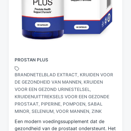
PROSTAN PLUS
BRANDNETELBLAD EXTRACT
KRUIDEN VOOR
,
DE GEZONDHEID VAN MANNEN
KRUIDEN
,
VOOR EEN GEZOND URINESTELSEL
,
G
KRUIDENUITTREKSELS VOOR EEN GEZONDE
e
PROSTAAT
PIPERINE
POMPOEN
SABAL
,
,
,
t
MINOR
SELENIUM
VOOR MANNEN
ZINK
,
,
,
a
g
Een modern voedingssupplement dat de
d
gezondheid van de prostaat ondersteunt. Het
m