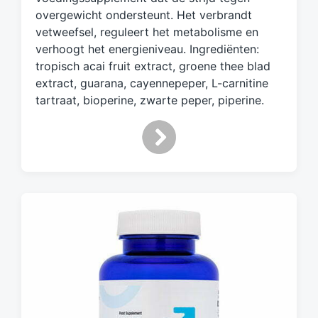
d
overgewicht ondersteunt. Het verbrandt
m
vetweefsel, reguleert het metabolisme en
e
verhoogt het energieniveau. Ingrediënten:
t
tropisch acai fruit extract, groene thee blad
extract, guarana, cayennepeper, L-carnitine
tartraat, bioperine, zwarte peper, piperine.