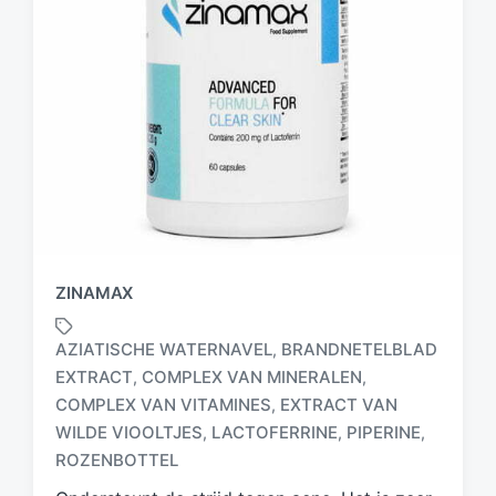
ZINAMAX
AZIATISCHE WATERNAVEL
BRANDNETELBLAD
,
EXTRACT
COMPLEX VAN MINERALEN
,
,
COMPLEX VAN VITAMINES
EXTRACT VAN
,
G
e
WILDE VIOOLTJES
LACTOFERRINE
PIPERINE
,
,
,
t
ROZENBOTTEL
a