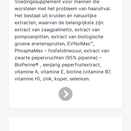
Voedingssupplement voor mannen die
g
d
worstelen met het probleem van haaruitval.
m
Het bestaat uit kruiden en natuurlijke
e
extracten, waarvan de belangrijkste zijn:
t
extract van zaagpalmetto, extract van
pompoenpitten, extract van biologische
groene erwtenspruiten, EVNolMax™,
PhosphaMax – fosfatidinezuur, extract van
zwarte pepervruchten (95% piperine) –
BioPerine® , eenjarig peperfruitextract,
vitamine A, vitamine E, biotine (vitamine B7,
vitamine H), zink, koper, selenium.