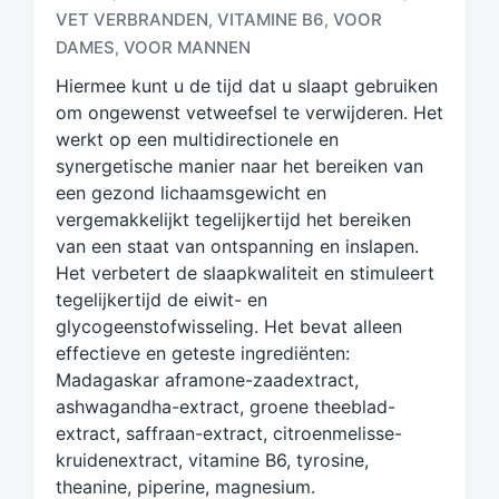
VET VERBRANDEN
VITAMINE B6
VOOR
,
,
a
g
DAMES
VOOR MANNEN
,
d
Hiermee kunt u de tijd dat u slaapt gebruiken
m
om ongewenst vetweefsel te verwijderen. Het
e
werkt op een multidirectionele en
t
synergetische manier naar het bereiken van
een gezond lichaamsgewicht en
vergemakkelijkt tegelijkertijd het bereiken
van een staat van ontspanning en inslapen.
Het verbetert de slaapkwaliteit en stimuleert
tegelijkertijd de eiwit- en
glycogeenstofwisseling. Het bevat alleen
effectieve en geteste ingrediënten:
Madagaskar aframone-zaadextract,
ashwagandha-extract, groene theeblad-
extract, saffraan-extract, citroenmelisse-
kruidenextract, vitamine B6, tyrosine,
theanine, piperine, magnesium.