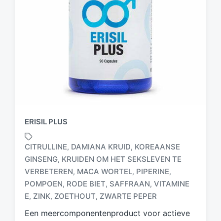
ERISIL PLUS
CITRULLINE
DAMIANA KRUID
KOREAANSE
,
,
GINSENG
KRUIDEN OM HET SEKSLEVEN TE
,
VERBETEREN
MACA WORTEL
PIPERINE
,
,
,
G
e
POMPOEN
RODE BIET
SAFFRAAN
VITAMINE
,
,
,
t
E
ZINK
ZOETHOUT
ZWARTE PEPER
,
,
,
a
Een meercomponentenproduct voor actieve
g