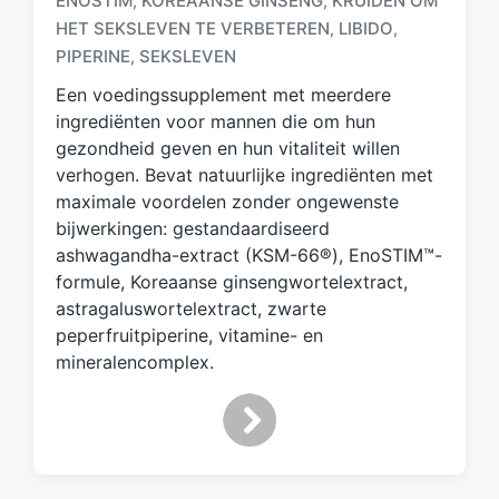
ENOSTIM
KOREAANSE GINSENG
KRUIDEN OM
,
,
G
e
HET SEKSLEVEN TE VERBETEREN
LIBIDO
,
,
t
PIPERINE
SEKSLEVEN
,
a
Een voedingssupplement met meerdere
g
d
ingrediënten voor mannen die om hun
m
gezondheid geven en hun vitaliteit willen
e
verhogen. Bevat natuurlijke ingrediënten met
t
maximale voordelen zonder ongewenste
bijwerkingen: gestandaardiseerd
ashwagandha-extract (KSM-66®), EnoSTIM™-
formule, Koreaanse ginsengwortelextract,
astragaluswortelextract, zwarte
peperfruitpiperine, vitamine- en
mineralencomplex.