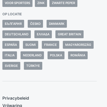
p
VOOR SPORTERS
ZINK
ZWARTE PEPER
n
OP LOCATIE
k
w
БЪЛГАРИЯ
ČESKO
DANMARK
z
DEUTSCHLAND
ΕΛΛΆΔΑ
GREAT BRITAIN
h
o
ESPAÑA
SUOMI
FRANCE
MAGYARORSZÁG
d
p
ITALIA
NEDERLAND
POLSKA
ROMÂNIA
b
SVERIGE
TÜRKIYE
g
Privacybeleid
Vrijwaring