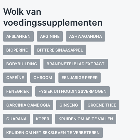
Wolk van
voedingssupplementen
AFSLANKEN
ARGININE
ASHWAGANDHA
BIOPERINE
BITTERE SINAASAPPEL
BODYBUILDING
BRANDNETELBLAD EXTRACT
CAFEÏNE
CHROOM
EENJARIGE PEPER
FENEGRIEK
FYSIEK UITHOUDINGSVERMOGEN
GARCINIA CAMBOGIA
GINSENG
GROENE THEE
GUARANA
KOPER
KRUIDEN OM AF TE VALLEN
KRUIDEN OM HET SEKSLEVEN TE VERBETEREN