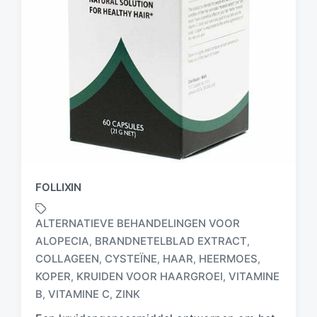
FOLLIXIN
ALTERNATIEVE BEHANDELINGEN VOOR
ALOPECIA
BRANDNETELBLAD EXTRACT
,
,
COLLAGEEN
CYSTEÏNE
HAAR
HEERMOES
,
,
,
,
G
e
KOPER
KRUIDEN VOOR HAARGROEI
VITAMINE
,
,
t
B
VITAMINE C
ZINK
,
,
a