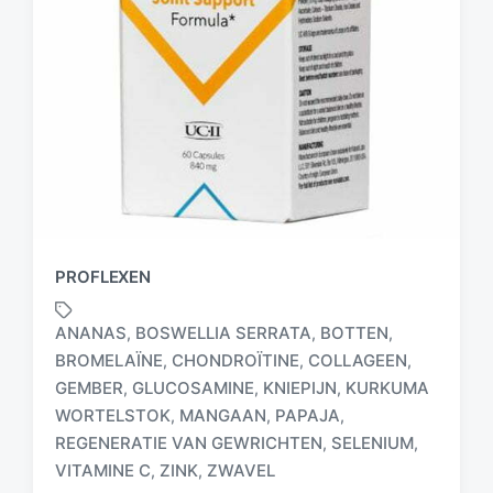
PROFLEXEN
ANANAS
BOSWELLIA SERRATA
BOTTEN
,
,
,
BROMELAÏNE
CHONDROÏTINE
COLLAGEEN
,
,
,
GEMBER
GLUCOSAMINE
KNIEPIJN
KURKUMA
,
,
,
G
WORTELSTOK
MANGAAN
PAPAJA
,
,
,
e
REGENERATIE VAN GEWRICHTEN
SELENIUM
,
,
t
VITAMINE C
ZINK
ZWAVEL
,
,
a