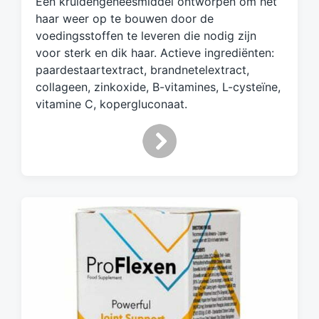
Een kruidengeneesmiddel ontworpen om het
g
d
haar weer op te bouwen door de
m
voedingsstoffen te leveren die nodig zijn
e
voor sterk en dik haar. Actieve ingrediënten:
t
paardestaartextract, brandnetelextract,
collageen, zinkoxide, B-vitamines, L-cysteïne,
vitamine C, kopergluconaat.