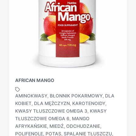
AFRICAN MANGO
AMINOKWASY
BŁONNIK POKARMOWY
DLA
,
,
KOBIET
DLA MĘŻCZYZN
KAROTENOIDY
,
,
,
KWASY TŁUSZCZOWE OMEGA 3
KWASY
,
TŁUSZCZOWE OMEGA 6
MANGO
,
T
AFRYKAŃSKIE
MIEDŹ
ODCHUDZANIE
,
,
,
a
POLIFENOLE
POTAS
SPALANIE TŁUSZCZU
,
,
,
g