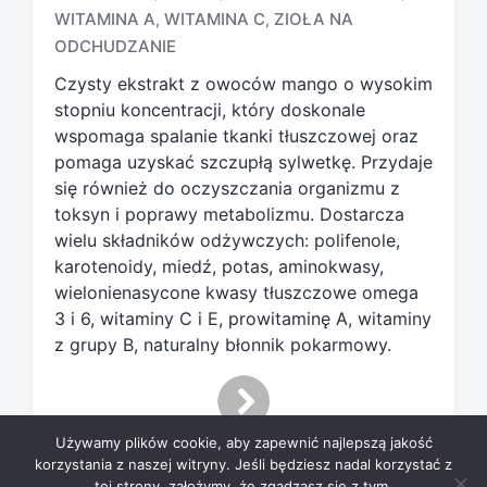
WITAMINA A
WITAMINA C
ZIOŁA NA
,
,
g
e
ODCHUDZANIE
d
Czysty ekstrakt z owoców mango o wysokim
w
stopniu koncentracji, który doskonale
i
wspomaga spalanie tkanki tłuszczowej oraz
t
h
pomaga uzyskać szczupłą sylwetkę. Przydaje
się również do oczyszczania organizmu z
toksyn i poprawy metabolizmu. Dostarcza
wielu składników odżywczych: polifenole,
karotenoidy, miedź, potas, aminokwasy,
wielonienasycone kwasy tłuszczowe omega
3 i 6, witaminy C i E, prowitaminę A, witaminy
z grupy B, naturalny błonnik pokarmowy.
Używamy plików cookie, aby zapewnić najlepszą jakość
korzystania z naszej witryny. Jeśli będziesz nadal korzystać z
tej strony, założymy, że zgadzasz się z tym.