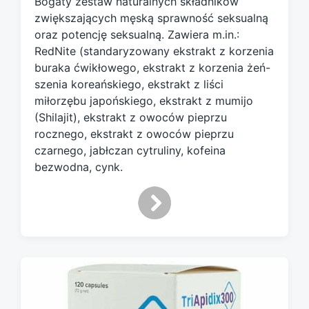
Bogaty zestaw naturalnych składników
e
d
zwiększających męską sprawność seksualną
w
oraz potencję seksualną. Zawiera m.in.:
i
RedNite (standaryzowany ekstrakt z korzenia
t
buraka ćwikłowego, ekstrakt z korzenia żeń-
h
szenia koreańskiego, ekstrakt z liści
miłorzębu japońskiego, ekstrakt z mumijo
(Shilajit), ekstrakt z owoców pieprzu
rocznego, ekstrakt z owoców pieprzu
czarnego, jabłczan cytruliny, kofeina
bezwodna, cynk.