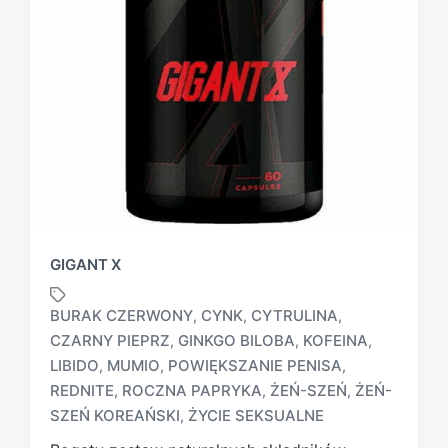
GIGANT X
BURAK CZERWONY
CYNK
CYTRULINA
,
,
,
CZARNY PIEPRZ
GINKGO BILOBA
KOFEINA
,
,
,
LIBIDO
MUMIO
POWIĘKSZANIE PENISA
,
,
,
T
a
REDNITE
ROCZNA PAPRYKA
ŻEŃ-SZEŃ
ŻEŃ-
,
,
,
g
SZEŃ KOREAŃSKI
ŻYCIE SEKSUALNE
,
g