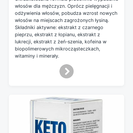
d
włosów dla mężczyzn. Oprócz pielęgnacji i
w
odżywienia włosów, pobudza wzrost nowych
i
włosów na miejscach zagrożonych łysiną.
t
h
Składniki aktywne: ekstrakt z czarnego
pieprzu, ekstrakt z łopianu, ekstrakt z
lukrecji, ekstrakt z żeń-szenia, kofeina w
biopolimerowych mikrocząsteczkach,
witaminy i minerały.