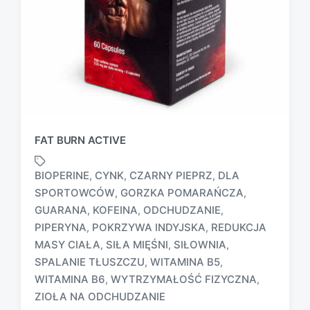
FAT BURN ACTIVE
BIOPERINE
CYNK
CZARNY PIEPRZ
DLA
,
,
,
SPORTOWCÓW
GORZKA POMARAŃCZA
,
,
GUARANA
KOFEINA
ODCHUDZANIE
,
,
,
PIPERYNA
POKRZYWA INDYJSKA
REDUKCJA
,
,
T
MASY CIAŁA
SIŁA MIĘŚNI
SIŁOWNIA
,
,
,
a
SPALANIE TŁUSZCZU
WITAMINA B5
,
,
g
WITAMINA B6
WYTRZYMAŁOŚĆ FIZYCZNA
,
,
g
e
ZIOŁA NA ODCHUDZANIE
d