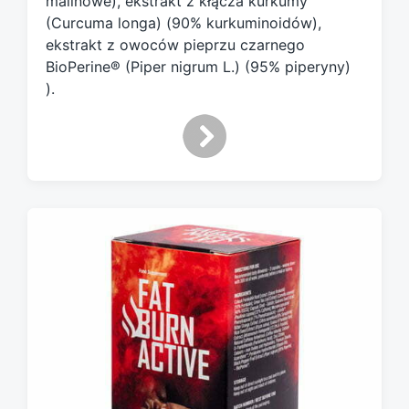
malinowe), ekstrakt z kłącza kurkumy
(Curcuma longa) (90% kurkuminoidów),
ekstrakt z owoców pieprzu czarnego
BioPerine® (Piper nigrum L.) (95% piperyny)
).