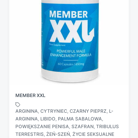
MEMBER XXL
ARGININA
CYTRYNIEC
CZARNY PIEPRZ
L-
,
,
,
ARGININA
LIBIDO
PALMA SABALOWA
,
,
,
T
POWIĘKSZANIE PENISA
SZAFRAN
TRIBULUS
,
,
a
TERRESTRIS
ŻEŃ-SZEŃ
ŻYCIE SEKSUALNE
,
,
g