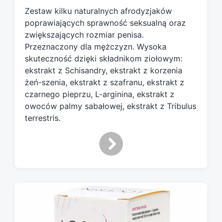
g
Zestaw kilku naturalnych afrodyzjaków
e
poprawiających sprawność seksualną oraz
d
zwiększających rozmiar penisa.
w
Przeznaczony dla mężczyzn. Wysoka
i
skuteczność dzięki składnikom ziołowym:
t
h
ekstrakt z Schisandry, ekstrakt z korzenia
żeń-szenia, ekstrakt z szafranu, ekstrakt z
czarnego pieprzu, L-arginina, ekstrakt z
owoców palmy sabałowej, ekstrakt z Tribulus
terrestris.