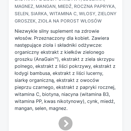
T
MAGNEZ
MANGAN
MIEDŹ
ROCZNA PAPRYKA
,
,
,
,
a
SELEN
SIARKA
WITAMINA C
WŁOSY
ZIELONY
,
,
,
,
g
GROSZEK
ZIOŁA NA POROST WŁOSÓW
,
g
e
Niezwykle silny suplement na zdrowie
d
włosów. Przeznaczony dla kobiet. Zawiera
w
następujące zioła i składniki odżywcze:
i
organiczny ekstrakt z kiełków zielonego
t
h
groszku (AnaGain™), ekstrakt z ziela skrzypu
polnego, ekstrakt z liści pokrzywy, ekstrakt z
łodygi bambusa, ekstrakt z liści lucerny,
siarkę organiczną, ekstrakt z owoców
pieprzu czarnego, ekstrakt z papryki rocznej,
witamina C, biotyna, niacyna (witamina B3,
witamina PP, kwas nikotynowy), cynk, miedź,
mangan, selen, magnez.