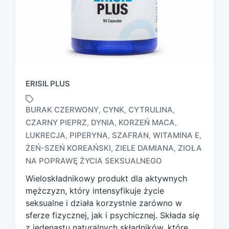
ERISIL PLUS
BURAK CZERWONY
CYNK
CYTRULINA
,
,
,
CZARNY PIEPRZ
DYNIA
KORZEŃ MACA
,
,
,
LUKRECJA
PIPERYNA
SZAFRAN
WITAMINA E
,
,
,
,
T
a
ŻEŃ-SZEŃ KOREAŃSKI
ZIELE DAMIANA
ZIOŁA
,
,
g
NA POPRAWĘ ŻYCIA SEKSUALNEGO
g
Wieloskładnikowy produkt dla aktywnych
e
d
mężczyzn, który intensyfikuje życie
w
seksualne i działa korzystnie zarówno w
i
sferze fizycznej, jak i psychicznej. Składa się
t
z jedenastu naturalnych składników, które