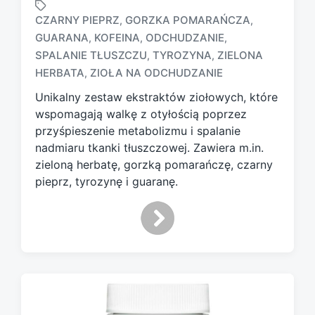
CZARNY PIEPRZ
GORZKA POMARAŃCZA
,
,
GUARANA
KOFEINA
ODCHUDZANIE
,
,
,
T
SPALANIE TŁUSZCZU
TYROZYNA
ZIELONA
,
,
a
HERBATA
ZIOŁA NA ODCHUDZANIE
,
g
g
Unikalny zestaw ekstraktów ziołowych, które
e
wspomagają walkę z otyłością poprzez
d
przyśpieszenie metabolizmu i spalanie
w
nadmiaru tkanki tłuszczowej. Zawiera m.in.
i
zieloną herbatę, gorzką pomarańczę, czarny
t
h
pieprz, tyrozynę i guaranę.