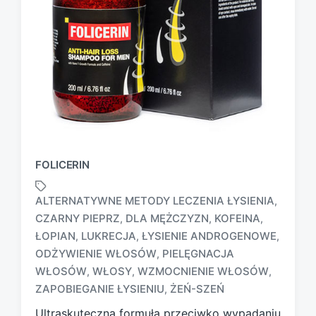
FOLICERIN
ALTERNATYWNE METODY LECZENIA ŁYSIENIA
,
CZARNY PIEPRZ
DLA MĘŻCZYZN
KOFEINA
,
,
,
ŁOPIAN
LUKRECJA
ŁYSIENIE ANDROGENOWE
,
,
,
T
ODŻYWIENIE WŁOSÓW
PIELĘGNACJA
,
a
WŁOSÓW
WŁOSY
WZMOCNIENIE WŁOSÓW
,
,
,
g
ZAPOBIEGANIE ŁYSIENIU
ŻEŃ-SZEŃ
,
g
e
Ultraskuteczna formuła przeciwko wypadaniu