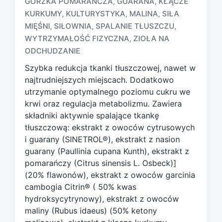
GORZKA POMARAŃCZA
GUARANA
KŁĄCZE
,
,
KURKUMY
KULTURYSTYKA
MALINA
SIŁA
,
,
,
T
a
MIĘŚNI
SIŁOWNIA
SPALANIE TŁUSZCZU
,
,
,
g
WYTRZYMAŁOŚĆ FIZYCZNA
ZIOŁA NA
,
g
ODCHUDZANIE
e
d
Szybka redukcja tkanki tłuszczowej, nawet w
w
najtrudniejszych miejscach. Dodatkowo
i
utrzymanie optymalnego poziomu cukru we
t
krwi oraz regulacja metabolizmu. Zawiera
h
składniki aktywnie spalające tkankę
tłuszczową: ekstrakt z owoców cytrusowych
i guarany (SINETROL®), ekstrakt z nasion
guarany (Paullinia cupana Kunth), ekstrakt z
pomarańczy (Citrus sinensis L. Osbeck)]
(20% flawonów), ekstrakt z owoców garcinia
cambogia Citrin® ( 50% kwas
hydroksycytrynowy), ekstrakt z owoców
maliny (Rubus idaeus) (50% ketony