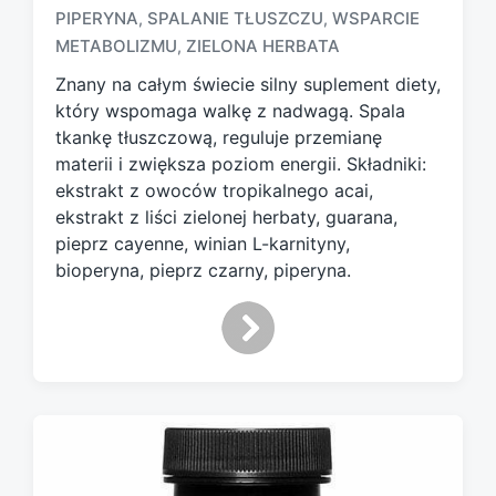
T
PIPERYNA
SPALANIE TŁUSZCZU
WSPARCIE
,
,
a
METABOLIZMU
ZIELONA HERBATA
,
g
g
Znany na całym świecie silny suplement diety,
e
który wspomaga walkę z nadwagą. Spala
d
tkankę tłuszczową, reguluje przemianę
w
materii i zwiększa poziom energii. Składniki:
i
ekstrakt z owoców tropikalnego acai,
t
h
ekstrakt z liści zielonej herbaty, guarana,
pieprz cayenne, winian L-karnityny,
bioperyna, pieprz czarny, piperyna.