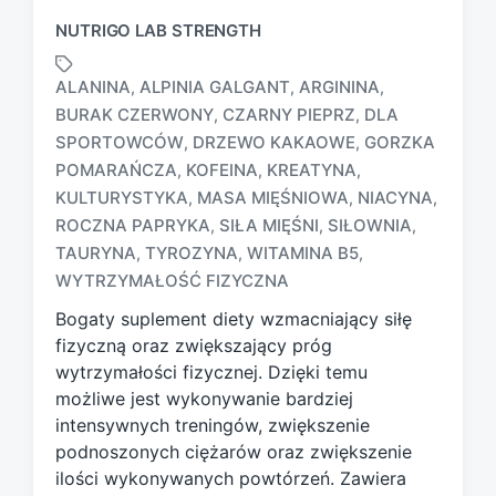
NUTRIGO LAB STRENGTH
ALANINA
ALPINIA GALGANT
ARGININA
,
,
,
BURAK CZERWONY
CZARNY PIEPRZ
DLA
,
,
SPORTOWCÓW
DRZEWO KAKAOWE
GORZKA
,
,
POMARAŃCZA
KOFEINA
KREATYNA
,
,
,
T
KULTURYSTYKA
MASA MIĘŚNIOWA
NIACYNA
,
,
,
a
ROCZNA PAPRYKA
SIŁA MIĘŚNI
SIŁOWNIA
,
,
,
g
TAURYNA
TYROZYNA
WITAMINA B5
,
,
,
g
e
WYTRZYMAŁOŚĆ FIZYCZNA
d
Bogaty suplement diety wzmacniający siłę
w
fizyczną oraz zwiększający próg
i
wytrzymałości fizycznej. Dzięki temu
t
h
możliwe jest wykonywanie bardziej
intensywnych treningów, zwiększenie
podnoszonych ciężarów oraz zwiększenie
ilości wykonywanych powtórzeń. Zawiera