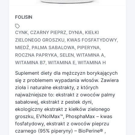
FOLISIN
CYNK
CZARNY PIEPRZ
DYNIA
KIEŁKI
,
,
,
ZIELONEGO GROSZKU
KWAS FOSFATYDOWY
,
,
MIEDŹ
PALMA SABALOWA
PIPERYNA
,
,
,
T
a
ROCZNA PAPRYKA
SELEN
WITAMINA A
,
,
,
g
WITAMINA B7
WITAMINA E
WITAMINA H
,
,
g
Suplement diety dla mężczyzn borykających
e
d
się z problemem wypadania włosów. Zawiera
w
zioła i naturalne ekstrakty, z których
i
najważniejsze to: ekstrakt z owoców palmy
t
sabałowej, ekstrakt z pestek dyni,
h
ekologiczny ekstrakt z kiełków zielonego
groszku, EVNolMax™, PhosphaMax – kwas
fosfatydowy, ekstrakt z owoców pieprzu
czarnego (95% piperyny) – BioPerine® ,