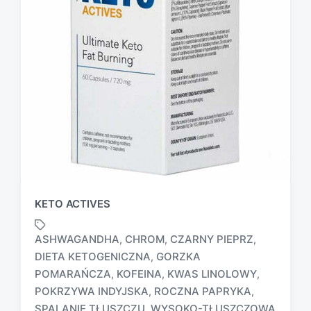
KETO ACTIVES
ASHWAGANDHA
CHROM
CZARNY PIEPRZ
,
,
,
DIETA KETOGENICZNA
GORZKA
,
POMARAŃCZA
KOFEINA
KWAS LINOLOWY
,
,
,
T
POKRZYWA INDYJSKA
ROCZNA PAPRYKA
,
,
a
SPALANIE TŁUSZCZU
WYSOKO-TŁUSZCZOWA
,