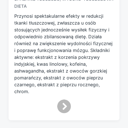
g
DIETA
g
e
Przynosi spektakularne efekty w redukcji
d
tkanki tłuszczowej, zwłaszcza u osób
w
stosujących jednocześnie wysiłek fizyczny i
i
odpowiednio zbilansowaną dietę. Działa
t
h
również na zwiększenie wydolności fizycznej
i poprawę funkcjonowania mózgu. Składniki
aktywne: ekstrakt z korzenia pokrzywy
indyjskiej, kwas linolowy, kofeina,
ashwagandha, ekstrakt z owoców gorzkiej
pomarańczy, ekstrakt z owoców pieprzu
czarnego, ekstrakt z pieprzu rocznego,
chrom.