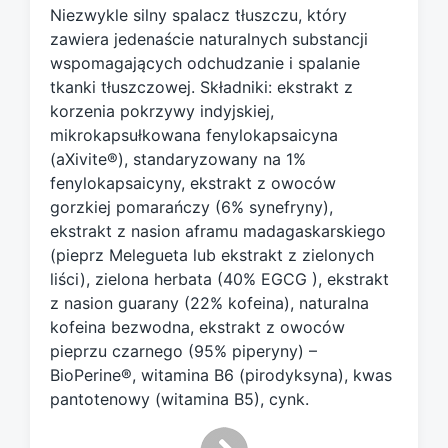
Niezwykle silny spalacz tłuszczu, który
w
zawiera jedenaście naturalnych substancji
i
wspomagających odchudzanie i spalanie
t
h
tkanki tłuszczowej. Składniki: ekstrakt z
korzenia pokrzywy indyjskiej,
mikrokapsułkowana fenylokapsaicyna
(aXivite®), standaryzowany na 1%
fenylokapsaicyny, ekstrakt z owoców
gorzkiej pomarańczy (6% synefryny),
ekstrakt z nasion aframu madagaskarskiego
(pieprz Melegueta lub ekstrakt z zielonych
liści), zielona herbata (40% EGCG ), ekstrakt
z nasion guarany (22% kofeina), naturalna
kofeina bezwodna, ekstrakt z owoców
pieprzu czarnego (95% piperyny) –
BioPerine®, witamina B6 (pirodyksyna), kwas
pantotenowy (witamina B5), cynk.