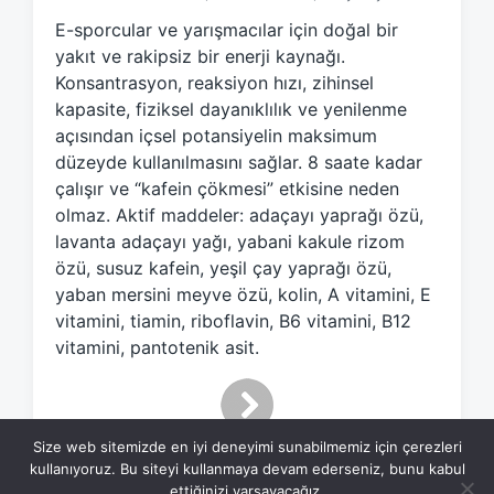
e
E-sporcular ve yarışmacılar için doğal bir
d
yakıt ve rakipsiz bir enerji kaynağı.
w
Konsantrasyon, reaksiyon hızı, zihinsel
i
kapasite, fiziksel dayanıklılık ve yenilenme
t
h
açısından içsel potansiyelin maksimum
düzeyde kullanılmasını sağlar. 8 saate kadar
çalışır ve “kafein çökmesi” etkisine neden
olmaz. Aktif maddeler: adaçayı yaprağı özü,
lavanta adaçayı yağı, yabani kakule rizom
özü, susuz kafein, yeşil çay yaprağı özü,
yaban mersini meyve özü, kolin, A vitamini, E
vitamini, tiamin, riboflavin, B6 vitamini, B12
vitamini, pantotenik asit.
Size web sitemizde en iyi deneyimi sunabilmemiz için çerezleri
kullanıyoruz. Bu siteyi kullanmaya devam ederseniz, bunu kabul
ettiğinizi varsayacağız.