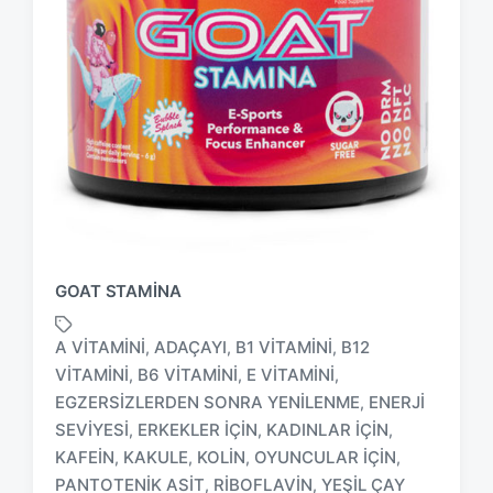
GOAT STAMINA
A VITAMINI
ADAÇAYI
B1 VITAMINI
B12
,
,
,
VITAMINI
B6 VITAMINI
E VITAMINI
,
,
,
EGZERSIZLERDEN SONRA YENILENME
ENERJI
,
T
SEVIYESI
ERKEKLER IÇIN
KADINLAR IÇIN
,
,
,
a
KAFEIN
KAKULE
KOLIN
OYUNCULAR IÇIN
,
,
,
,
g
PANTOTENIK ASIT
RIBOFLAVIN
YEŞIL ÇAY
,
,
g