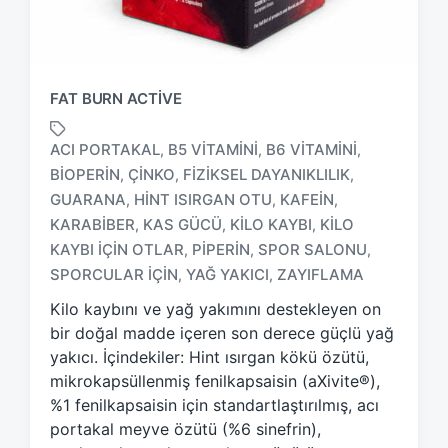
FAT BURN ACTIVE
ACI PORTAKAL
B5 VITAMINI
B6 VITAMINI
,
,
,
BIOPERIN
ÇINKO
FIZIKSEL DAYANIKLILIK
,
,
,
GUARANA
HINT ISIRGAN OTU
KAFEIN
,
,
,
T
KARABIBER
KAS GÜCÜ
KILO KAYBI
KILO
,
,
,
a
KAYBI IÇIN OTLAR
PIPERIN
SPOR SALONU
,
,
,
g
SPORCULAR IÇIN
YAĞ YAKICI
ZAYIFLAMA
,
,
g
e
Kilo kaybını ve yağ yakımını destekleyen on
d
bir doğal madde içeren son derece güçlü yağ
w
yakıcı. İçindekiler: Hint ısırgan kökü özütü,
i
mikrokapsüllenmiş fenilkapsaisin (aXivite®),
t
h
%1 fenilkapsaisin için standartlaştırılmış, acı
portakal meyve özütü (%6 sinefrin),