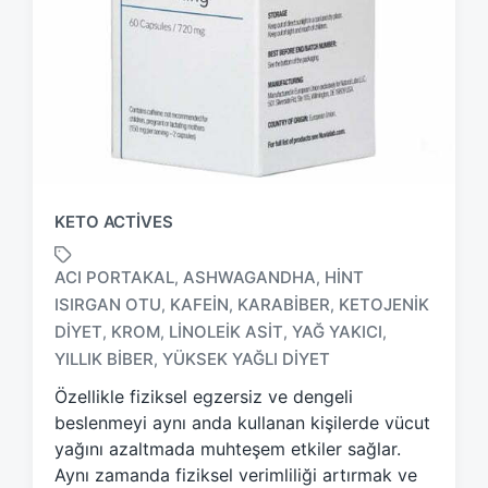
KETO ACTIVES
ACI PORTAKAL
ASHWAGANDHA
HINT
,
,
ISIRGAN OTU
KAFEIN
KARABIBER
KETOJENIK
,
,
,
T
DIYET
KROM
LINOLEIK ASIT
YAĞ YAKICI
,
,
,
,
a
YILLIK BIBER
YÜKSEK YAĞLI DIYET
,
g
g
Özellikle fiziksel egzersiz ve dengeli
e
beslenmeyi aynı anda kullanan kişilerde vücut
d
yağını azaltmada muhteşem etkiler sağlar.
w
Aynı zamanda fiziksel verimliliği artırmak ve
i