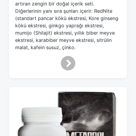
e
artıran zengin bir doğal içerik seti.
d
Diğerlerinin yanı sıra şunları içerir: RedNite
w
(standart pancar kökü ekstresi, Kore ginseng
i
kökü ekstresi, ginkgo yaprağı ekstresi,
t
h
mumijo (Shilajit) ekstresi, yıllık biber meyve
ekstresi, karabiber meyve ekstresi, sitrülin
malat, kafein susuz, çinko.