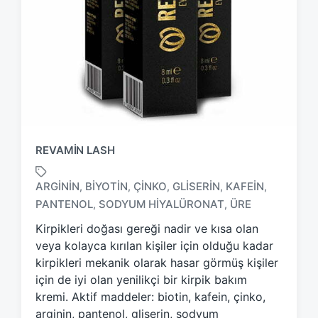
REVAMIN LASH
ARGININ
BIYOTIN
ÇINKO
GLISERIN
KAFEIN
,
,
,
,
,
T
PANTENOL
SODYUM HIYALÜRONAT
ÜRE
,
,
a
g
Kirpikleri doğası gereği nadir ve kısa olan
g
veya kolayca kırılan kişiler için olduğu kadar
e
kirpikleri mekanik olarak hasar görmüş kişiler
d
için de iyi olan yenilikçi bir kirpik bakım
w
kremi. Aktif maddeler: biotin, kafein, çinko,
i
arginin, pantenol, gliserin, sodyum
t