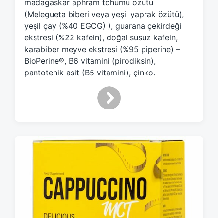
madagaskar aphram tohumu özütü
(Melegueta biberi veya yeşil yaprak özütü),
yeşil çay (%40 EGCG) ), guarana çekirdeği
ekstresi (%22 kafein), doğal susuz kafein,
karabiber meyve ekstresi (%95 piperine) –
BioPerine®, B6 vitamini (pirodiksin),
pantotenik asit (B5 vitamini), çinko.