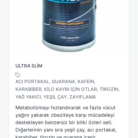
ULTRA SLIM
ACI PORTAKAL
GUARANA
KAFEIN
,
,
,
KARABIBER
KILO KAYBI IÇIN OTLAR
TIROZIN
,
,
,
T
a
YAĞ YAKICI
YEŞIL ÇAY
ZAYIFLAMA
,
,
g
Metabolizmayı hızlandırarak ve fazla vücut
g
yağını yakarak obeziteye karşı mücadeleyi
e
d
destekleyen benzersiz bir bitki özleri seti.
w
Diğerlerinin yanı sıra yeşil çay, acı portakal,
i
karabiber, tirozin ve guarana içerir.