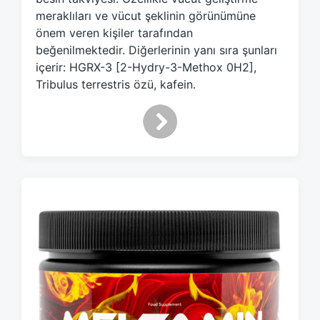
d
meraklıları ve vücut şeklinin görünümüne
w
önem veren kişiler tarafından
i
beğenilmektedir. Diğerlerinin yanı sıra şunları
t
h
içerir: HGRX-3 [2-Hydry-3-Methox 0H2],
Tribulus terrestris özü, kafein.