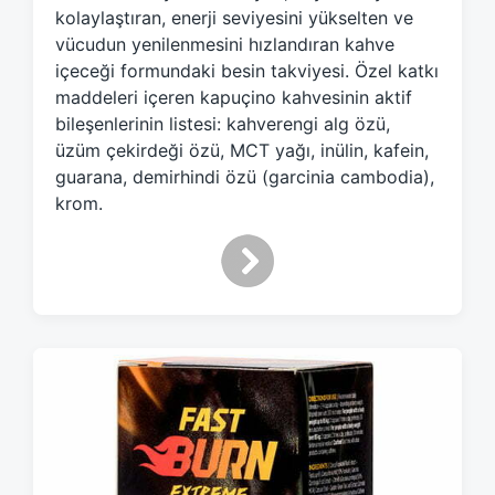
d
kolaylaştıran, enerji seviyesini yükselten ve
w
vücudun yenilenmesini hızlandıran kahve
i
içeceği formundaki besin takviyesi. Özel katkı
t
maddeleri içeren kapuçino kahvesinin aktif
h
bileşenlerinin listesi: kahverengi alg özü,
üzüm çekirdeği özü, MCT yağı, inülin, kafein,
guarana, demirhindi özü (garcinia cambodia),
krom.