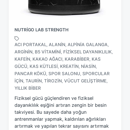
NUTRIGO LAB STRENGTH
ACI PORTAKAL
ALANIN
ALPINIA GALANGA
,
,
,
ARGININ
B5 VITAMINI
FIZIKSEL DAYANIKLILIK
,
,
,
KAFEIN
KAKAO AĞACI
KARABIBER
KAS
,
,
,
GÜCÜ
KAS KÜTLESI
KREATIN
NIASIN
,
,
,
,
T
a
PANCAR KÖKÜ
SPOR SALONU
SPORCULAR
,
,
g
IÇIN
TAURIN
TIROZIN
VÜCUT GELIŞTIRME
,
,
,
,
g
YILLIK BIBER
e
d
Fiziksel gücü güçlendiren ve fiziksel
w
dayanıklılık eşiğini artıran zengin bir besin
i
takviyesi. Bu sayede daha yoğun
t
antrenmanlar yapmak, kaldırılan ağırlıkları
h
artırmak ve yapılan tekrar sayısını artırmak