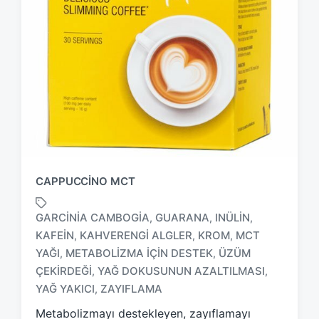
CAPPUCCINO MCT
GARCINIA CAMBOGIA
GUARANA
INÜLIN
,
,
,
KAFEIN
KAHVERENGI ALGLER
KROM
MCT
,
,
,
YAĞI
METABOLIZMA IÇIN DESTEK
ÜZÜM
,
,
T
a
ÇEKIRDEĞI
YAĞ DOKUSUNUN AZALTILMASI
,
,
g
YAĞ YAKICI
ZAYIFLAMA
,
g
Metabolizmayı destekleyen, zayıflamayı
e