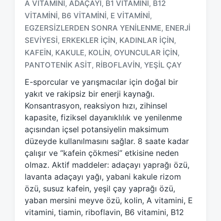
A VITAMINI
ADAÇAYI
B1 VITAMINI
B12
,
,
,
VITAMINI
B6 VITAMINI
E VITAMINI
,
,
,
EGZERSIZLERDEN SONRA YENILENME
ENERJI
,
T
SEVIYESI
ERKEKLER IÇIN
KADINLAR IÇIN
,
,
,
a
KAFEIN
KAKULE
KOLIN
OYUNCULAR IÇIN
,
,
,
,
g
PANTOTENIK ASIT
RIBOFLAVIN
YEŞIL ÇAY
,
,
g
e
E-sporcular ve yarışmacılar için doğal bir
d
yakıt ve rakipsiz bir enerji kaynağı.
w
Konsantrasyon, reaksiyon hızı, zihinsel
i
kapasite, fiziksel dayanıklılık ve yenilenme
t
h
açısından içsel potansiyelin maksimum
düzeyde kullanılmasını sağlar. 8 saate kadar
çalışır ve “kafein çökmesi” etkisine neden
olmaz. Aktif maddeler: adaçayı yaprağı özü,
lavanta adaçayı yağı, yabani kakule rizom
özü, susuz kafein, yeşil çay yaprağı özü,
yaban mersini meyve özü, kolin, A vitamini, E
vitamini, tiamin, riboflavin, B6 vitamini, B12