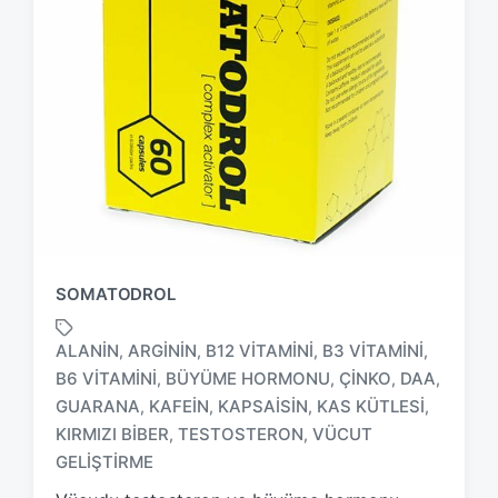
SOMATODROL
ALANIN
ARGININ
B12 VITAMINI
B3 VITAMINI
,
,
,
,
B6 VITAMINI
BÜYÜME HORMONU
ÇINKO
DAA
,
,
,
,
GUARANA
KAFEIN
KAPSAISIN
KAS KÜTLESI
,
,
,
,
T
a
KIRMIZI BIBER
TESTOSTERON
VÜCUT
,
,
g
GELIŞTIRME
g