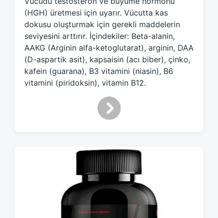
Vücudu testosteron ve büyüme hormonu
e
d
(HGH) üretmesi için uyarır. Vücutta kas
w
dokusu oluşturmak için gerekli maddelerin
i
seviyesini arttırır. İçindekiler: Beta-alanin,
t
AAKG (Arginin alfa-ketoglutarat), arginin, DAA
h
(D-aspartik asit), kapsaisin (acı biber), çinko,
kafein (guarana), B3 vitamini (niasin), B6
vitamini (piridoksin), vitamin B12.