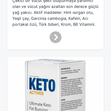
Çekici bir vücut şekli oluşturmaya yardımcı
e
olan ve vücut yağını azaltan son derece güçlü
d
yağ yakıcı. Aktif maddeler: Hint ısırgan otu,
w
Yeşil çay, Garcinia cambogia, Kafein, Acı
i
portakal özü, Türk biberi, Krom, B6 Vitamini.
t
h