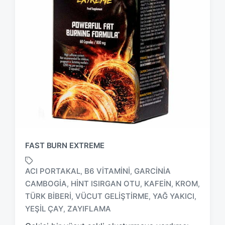
FAST BURN EXTREME
ACI PORTAKAL
B6 VITAMINI
GARCINIA
,
,
CAMBOGIA
HINT ISIRGAN OTU
KAFEIN
KROM
,
,
,
,
T
TÜRK BIBERI
VÜCUT GELIŞTIRME
YAĞ YAKICI
,
,
,
a
YEŞIL ÇAY
ZAYIFLAMA
,
g
g