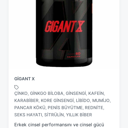
GIGANT X
ÇINKO
GINKGO BILOBA
GINSENGI
KAFEIN
,
,
,
,
KARABIBER
KORE GINSENGI
LIBIDO
MUMIJO
,
,
,
,
T
PANCAR KÖKÜ
PENIS BÜYÜTME
REDNITE
,
,
,
a
SEKS HAYATI
SITRÜLIN
YILLIK BIBER
,
,
g
g
Erkek cinsel performansını ve cinsel gücü