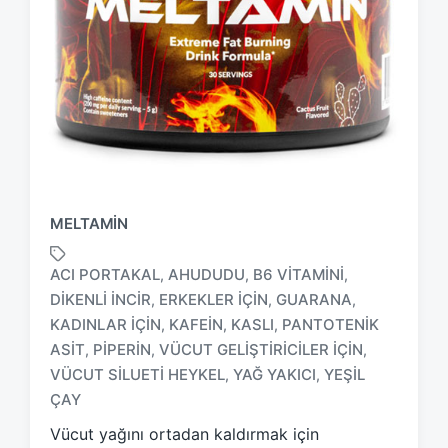
MELTAMIN
ACI PORTAKAL
AHUDUDU
B6 VITAMINI
,
,
,
DIKENLI INCIR
ERKEKLER IÇIN
GUARANA
,
,
,
KADINLAR IÇIN
KAFEIN
KASLI
PANTOTENIK
,
,
,
T
ASIT
PIPERIN
VÜCUT GELIŞTIRICILER IÇIN
,
,
,
a
VÜCUT SILUETI HEYKEL
YAĞ YAKICI
YEŞIL
,
,
g
ÇAY
g
e
Vücut yağını ortadan kaldırmak için
d