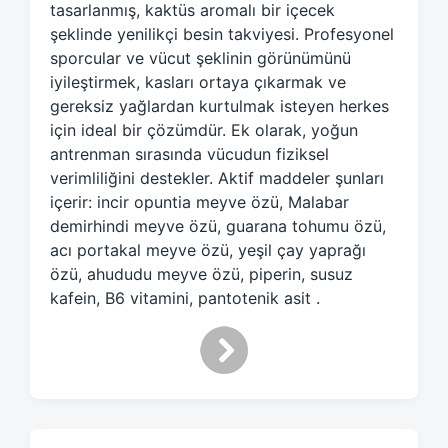
tasarlanmış, kaktüs aromalı bir içecek
w
şeklinde yenilikçi besin takviyesi. Profesyonel
i
sporcular ve vücut şeklinin görünümünü
t
h
iyileştirmek, kasları ortaya çıkarmak ve
gereksiz yağlardan kurtulmak isteyen herkes
için ideal bir çözümdür. Ek olarak, yoğun
antrenman sırasında vücudun fiziksel
verimliliğini destekler. Aktif maddeler şunları
içerir: incir opuntia meyve özü, Malabar
demirhindi meyve özü, guarana tohumu özü,
acı portakal meyve özü, yeşil çay yaprağı
özü, ahududu meyve özü, piperin, susuz
kafein, B6 vitamini, pantotenik asit .