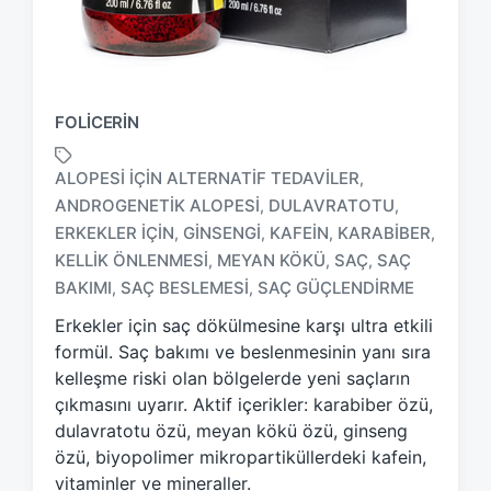
FOLICERIN
ALOPESI IÇIN ALTERNATIF TEDAVILER
,
ANDROGENETIK ALOPESI
DULAVRATOTU
,
,
ERKEKLER IÇIN
GINSENGI
KAFEIN
KARABIBER
,
,
,
,
T
a
KELLIK ÖNLENMESI
MEYAN KÖKÜ
SAÇ
SAÇ
,
,
,
g
BAKIMI
SAÇ BESLEMESI
SAÇ GÜÇLENDIRME
,
,
g
Erkekler için saç dökülmesine karşı ultra etkili
e
d
formül. Saç bakımı ve beslenmesinin yanı sıra
w
kelleşme riski olan bölgelerde yeni saçların
i
çıkmasını uyarır. Aktif içerikler: karabiber özü,
t
dulavratotu özü, meyan kökü özü, ginseng
h
özü, biyopolimer mikropartiküllerdeki kafein,
vitaminler ve mineraller.