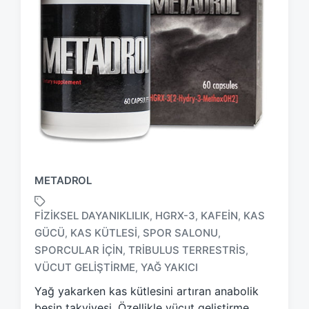
METADROL
FIZIKSEL DAYANIKLILIK
HGRX-3
KAFEIN
KAS
,
,
,
GÜCÜ
KAS KÜTLESI
SPOR SALONU
,
,
,
T
SPORCULAR IÇIN
TRIBULUS TERRESTRIS
,
,
a
VÜCUT GELIŞTIRME
YAĞ YAKICI
,
g
g
Yağ yakarken kas kütlesini artıran anabolik
e
besin takviyesi. Özellikle vücut geliştirme