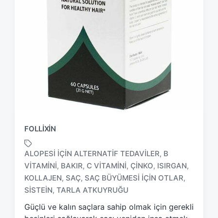
FOLLIXIN
ALOPESI IÇIN ALTERNATIF TEDAVILER
B
,
VITAMINI
BAKIR
C VITAMINI
ÇINKO
ISIRGAN
,
,
,
,
,
T
KOLLAJEN
SAÇ
SAÇ BÜYÜMESI IÇIN OTLAR
,
,
,
a
SISTEIN
TARLA ATKUYRUĞU
,
g
g
Güçlü ve kalın saçlara sahip olmak için gerekli
e