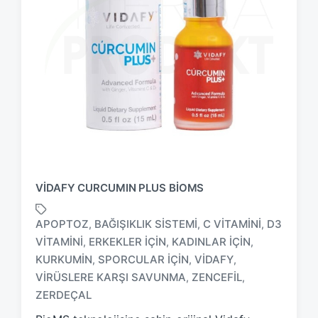
VIDAFY CURCUMIN PLUS BIOMS
APOPTOZ
BAĞIŞIKLIK SISTEMI
C VITAMINI
D3
,
,
,
VITAMINI
ERKEKLER IÇIN
KADINLAR IÇIN
,
,
,
KURKUMIN
SPORCULAR IÇIN
VIDAFY
,
,
,
T
a
VIRÜSLERE KARŞI SAVUNMA
ZENCEFIL
,
,
g
ZERDEÇAL
g