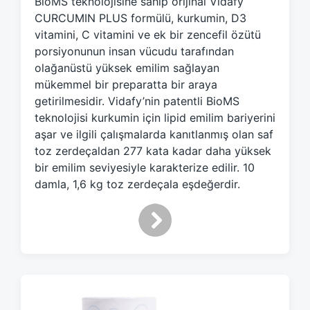
BioMS teknolojisine sahip orijinal Vidafy
e
d
CURCUMIN PLUS formülü, kurkumin, D3
w
vitamini, C vitamini ve ek bir zencefil özütü
i
porsiyonunun insan vücudu tarafından
t
olağanüstü yüksek emilim sağlayan
h
mükemmel bir preparatta bir araya
getirilmesidir. Vidafy’nin patentli BioMS
teknolojisi kurkumin için lipid emilim bariyerini
aşar ve ilgili çalışmalarda kanıtlanmış olan saf
toz zerdeçaldan 277 kata kadar daha yüksek
bir emilim seviyesiyle karakterize edilir. 10
damla, 1,6 kg toz zerdeçala eşdeğerdir.