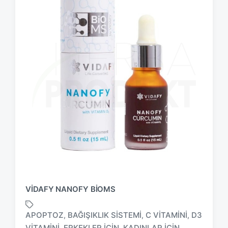
VIDAFY NANOFY BIOMS
APOPTOZ
BAĞIŞIKLIK SISTEMI
C VITAMINI
D3
,
,
,
VITAMINI
ERKEKLER IÇIN
KADINLAR IÇIN
,
,
,