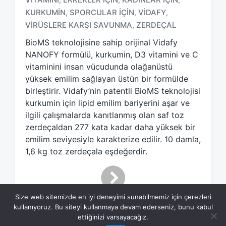
T
KURKUMIN
SPORCULAR IÇIN
VIDAFY
,
,
,
a
VIRÜSLERE KARŞI SAVUNMA
ZERDEÇAL
,
g
g
BioMS teknolojisine sahip orijinal Vidafy
e
NANOFY formülü, kurkumin, D3 vitamini ve C
d
vitaminini insan vücudunda olağanüstü
w
yüksek emilim sağlayan üstün bir formülde
i
birleştirir. Vidafy’nin patentli BioMS teknolojisi
t
h
kurkumin için lipid emilim bariyerini aşar ve
ilgili çalışmalarda kanıtlanmış olan saf toz
zerdeçaldan 277 kata kadar daha yüksek bir
emilim seviyesiyle karakterize edilir. 10 damla,
1,6 kg toz zerdeçala eşdeğerdir.
Size web sitemizde en iyi deneyimi sunabilmemiz için çerezleri
kullanıyoruz. Bu siteyi kullanmaya devam ederseniz, bunu kabul
ettiğinizi varsayacağız.