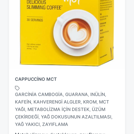
CAPPUCCINO MCT
GARCINIA CAMBOGIA
GUARANA
INÜLIN
,
,
,
KAFEIN
KAHVERENGI ALGLER
KROM
MCT
,
,
,
YAĞI
METABOLIZMA IÇIN DESTEK
ÜZÜM
,
,
T
a
ÇEKIRDEĞI
YAĞ DOKUSUNUN AZALTILMASI
,
,
g
YAĞ YAKICI
ZAYIFLAMA
,
g