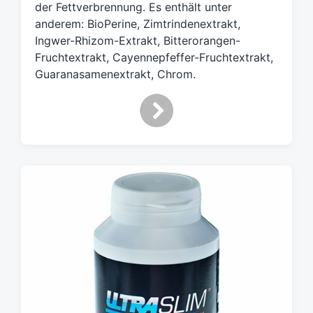
der Fettverbrennung. Es enthält unter
g
anderem: BioPerine, Zimtrindenextrakt,
w
Ingwer-Rhizom-Extrakt, Bitterorangen-
ö
Fruchtextrakt, Cayennepfeffer-Fruchtextrakt,
r
t
Guaranasamenextrakt, Chrom.
e
r