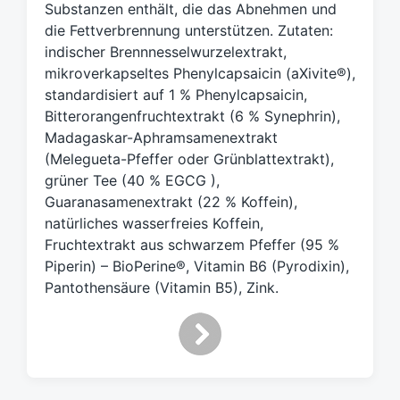
Substanzen enthält, die das Abnehmen und
ö
die Fettverbrennung unterstützen. Zutaten:
r
t
indischer Brennnesselwurzelextrakt,
e
mikroverkapseltes Phenylcapsaicin (aXivite®),
r
standardisiert auf 1 % Phenylcapsaicin,
Bitterorangenfruchtextrakt (6 % Synephrin),
Madagaskar-Aphramsamenextrakt
(Melegueta-Pfeffer oder Grünblattextrakt),
grüner Tee (40 % EGCG ),
Guaranasamenextrakt (22 % Koffein),
natürliches wasserfreies Koffein,
Fruchtextrakt aus schwarzem Pfeffer (95 %
Piperin) – BioPerine®, Vitamin B6 (Pyrodixin),
Pantothensäure (Vitamin B5), Zink.