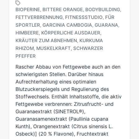
BIOPERINE
BITTERE ORANGE
BODYBUILDING
,
,
,
FETTVERBRENNUNG
FITNESSSTUDIO
FÜR
,
,
SPORTLER
GARCINIA CAMBOGIA
GUARANA
,
,
,
HIMBEERE
KÖRPERLICHE AUSDAUER
,
,
S
c
KRÄUTER ZUM ABNEHMEN
KURKUMA
,
h
RHIZOM
MUSKELKRAFT
SCHWARZER
,
,
l
PFEFFER
a
g
Rascher Abbau von Fettgewebe auch an den
w
schwierigsten Stellen. Darüber hinaus
ö
Aufrechterhaltung eines optimalen
r
Blutzuckerspiegels und Regulierung des
t
Stoffwechsels. Enthält Inhaltsstoffe, die aktiv
e
Fettgewebe verbrennen: Zitrusfrucht- und
r
Guaranaextrakt (SINETROL®),
Guaranasamenextrakt (Paullinia cupana
Kunth), Orangenextrakt (Citrus sinensis L.
Osbeck)] (20 % Flavone), Fruchtextrakt