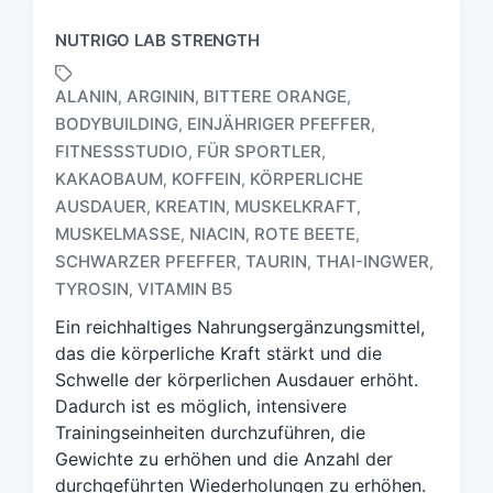
NUTRIGO LAB STRENGTH
ALANIN
ARGININ
BITTERE ORANGE
,
,
,
BODYBUILDING
EINJÄHRIGER PFEFFER
,
,
FITNESSSTUDIO
FÜR SPORTLER
,
,
KAKAOBAUM
KOFFEIN
KÖRPERLICHE
,
,
S
AUSDAUER
KREATIN
MUSKELKRAFT
,
,
,
c
MUSKELMASSE
NIACIN
ROTE BEETE
,
,
,
h
SCHWARZER PFEFFER
TAURIN
THAI-INGWER
,
,
,
l
a
TYROSIN
VITAMIN B5
,
g
Ein reichhaltiges Nahrungsergänzungsmittel,
w
das die körperliche Kraft stärkt und die
ö
Schwelle der körperlichen Ausdauer erhöht.
r
t
Dadurch ist es möglich, intensivere
e
Trainingseinheiten durchzuführen, die
r
Gewichte zu erhöhen und die Anzahl der
durchgeführten Wiederholungen zu erhöhen.