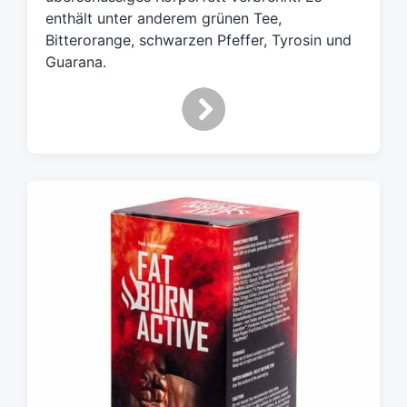
ö
enthält unter anderem grünen Tee,
r
t
Bitterorange, schwarzen Pfeffer, Tyrosin und
e
Guarana.
r