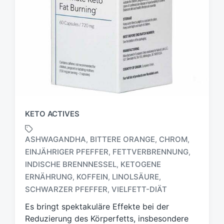
KETO ACTIVES
ASHWAGANDHA
BITTERE ORANGE
CHROM
,
,
,
EINJÄHRIGER PFEFFER
FETTVERBRENNUNG
,
,
INDISCHE BRENNNESSEL
KETOGENE
,
S
c
ERNÄHRUNG
KOFFEIN
LINOLSÄURE
,
,
,
h
SCHWARZER PFEFFER
VIELFETT-DIÄT
,
l
Es bringt spektakuläre Effekte bei der
a
g
Reduzierung des Körperfetts, insbesondere