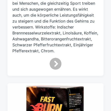
w
bei Menschen, die gleichzeitig Sport treiben
ö
und sich ausgewogen ernähren. Es wirkt
r
auch, um die körperliche Leistungsfähigkeit
t
zu steigern und die Funktion des Gehirns zu
e
verbessern. Wirkstoffe: Indischer
r
Brennnesselwurzelextrakt, Linolsäure, Koffein,
Ashwagandha, Bitterorangenfruchtextrakt,
Schwarzer Pfefferfruchtextrakt, Einjähriger
Pfefferextrakt, Chrom.