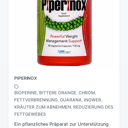
PIPERINOX
BIOPERINE
BITTERE ORANGE
CHROM
,
,
,
FETTVERBRENNUNG
GUARANA
INGWER
,
,
,
S
KRÄUTER ZUM ABNEHMEN
REDUZIERUNG DES
,
c
FETTGEWEBES
h
l
Ein pflanzliches Präparat zur Unterstützung
a