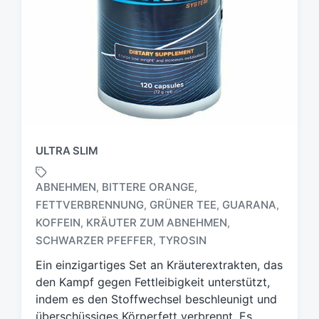
ULTRA SLIM
ABNEHMEN
BITTERE ORANGE
,
,
FETTVERBRENNUNG
GRÜNER TEE
GUARANA
,
,
,
S
KOFFEIN
KRÄUTER ZUM ABNEHMEN
,
,
c
SCHWARZER PFEFFER
TYROSIN
,
h
l
Ein einzigartiges Set an Kräuterextrakten, das
a
den Kampf gegen Fettleibigkeit unterstützt,
g
indem es den Stoffwechsel beschleunigt und
w
überschüssiges Körperfett verbrennt. Es