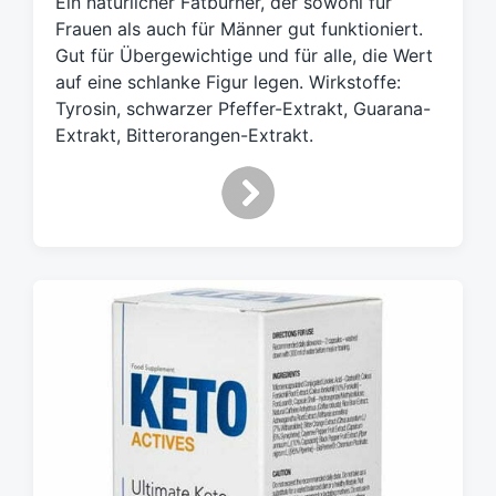
Ein natürlicher Fatburner, der sowohl für
a
Frauen als auch für Männer gut funktioniert.
g
Gut für Übergewichtige und für alle, die Wert
w
auf eine schlanke Figur legen. Wirkstoffe:
ö
Tyrosin, schwarzer Pfeffer-Extrakt, Guarana-
r
t
Extrakt, Bitterorangen-Extrakt.
e
r