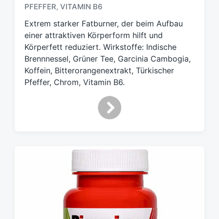
h
PFEFFER
VITAMIN B6
,
l
Extrem starker Fatburner, der beim Aufbau
a
g
einer attraktiven Körperform hilft und
w
Körperfett reduziert. Wirkstoffe: Indische
ö
Brennnessel, Grüner Tee, Garcinia Cambogia,
r
Koffein, Bitterorangenextrakt, Türkischer
t
Pfeffer, Chrom, Vitamin B6.
e
r