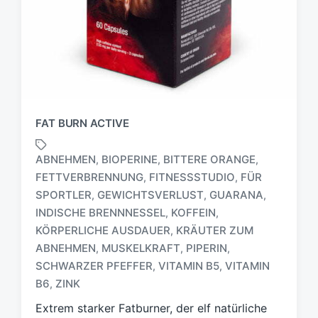
FAT BURN ACTIVE
ABNEHMEN
BIOPERINE
BITTERE ORANGE
,
,
,
FETTVERBRENNUNG
FITNESSSTUDIO
FÜR
,
,
SPORTLER
GEWICHTSVERLUST
GUARANA
,
,
,
INDISCHE BRENNNESSEL
KOFFEIN
,
,
S
KÖRPERLICHE AUSDAUER
KRÄUTER ZUM
,
c
ABNEHMEN
MUSKELKRAFT
PIPERIN
,
,
,
h
SCHWARZER PFEFFER
VITAMIN B5
VITAMIN
,
,
l
a
B6
ZINK
,
g
Extrem starker Fatburner, der elf natürliche
w