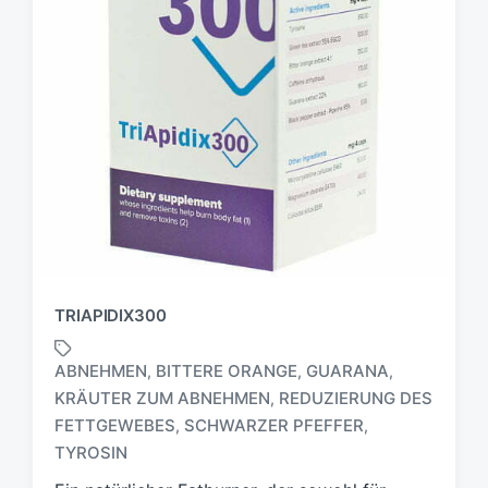
TRIAPIDIX300
ABNEHMEN
BITTERE ORANGE
GUARANA
,
,
,
KRÄUTER ZUM ABNEHMEN
REDUZIERUNG DES
,
S
FETTGEWEBES
SCHWARZER PFEFFER
,
,
c
TYROSIN
h
l