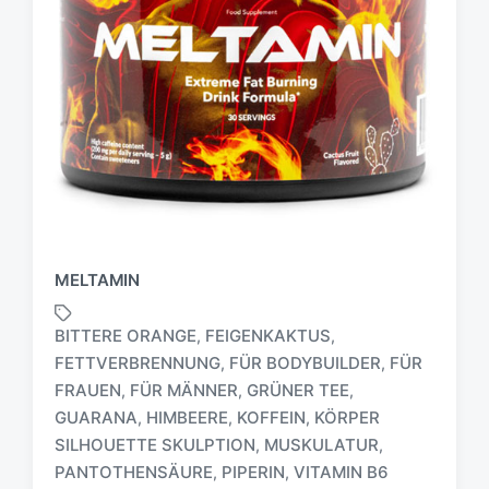
MELTAMIN
BITTERE ORANGE
FEIGENKAKTUS
,
,
FETTVERBRENNUNG
FÜR BODYBUILDER
FÜR
,
,
FRAUEN
FÜR MÄNNER
GRÜNER TEE
,
,
,
S
GUARANA
HIMBEERE
KOFFEIN
KÖRPER
,
,
,
c
SILHOUETTE SKULPTION
MUSKULATUR
,
,
h
PANTOTHENSÄURE
PIPERIN
VITAMIN B6
,
,
l