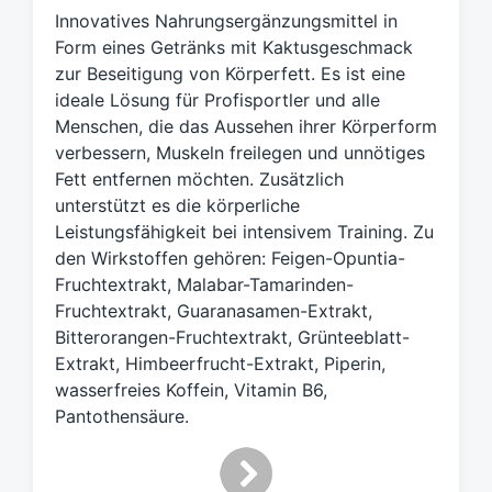
a
Innovatives Nahrungsergänzungsmittel in
g
Form eines Getränks mit Kaktusgeschmack
w
zur Beseitigung von Körperfett. Es ist eine
ö
ideale Lösung für Profisportler und alle
r
t
Menschen, die das Aussehen ihrer Körperform
e
verbessern, Muskeln freilegen und unnötiges
r
Fett entfernen möchten. Zusätzlich
unterstützt es die körperliche
Leistungsfähigkeit bei intensivem Training. Zu
den Wirkstoffen gehören: Feigen-Opuntia-
Fruchtextrakt, Malabar-Tamarinden-
Fruchtextrakt, Guaranasamen-Extrakt,
Bitterorangen-Fruchtextrakt, Grünteeblatt-
Extrakt, Himbeerfrucht-Extrakt, Piperin,
wasserfreies Koffein, Vitamin B6,
Pantothensäure.