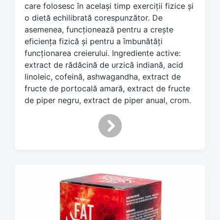
w
care folosesc în același timp exerciții fizice și
i
o dietă echilibrată corespunzător. De
t
asemenea, funcționează pentru a crește
h
eficiența fizică și pentru a îmbunătăți
funcționarea creierului. Ingrediente active:
extract de rădăcină de urzică indiană, acid
linoleic, cofeină, ashwagandha, extract de
fructe de portocală amară, extract de fructe
de piper negru, extract de piper anual, crom.