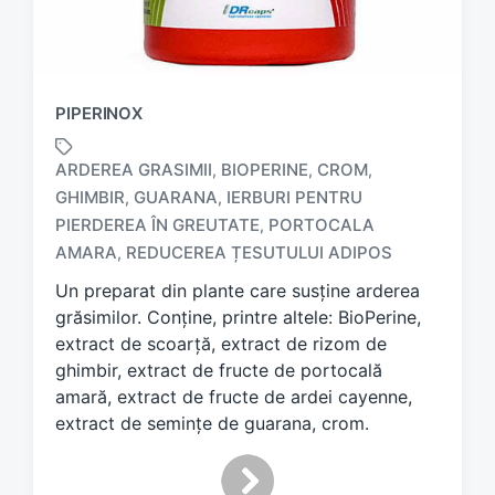
PIPERINOX
ARDEREA GRASIMII
BIOPERINE
CROM
,
,
,
GHIMBIR
GUARANA
IERBURI PENTRU
,
,
T
PIERDEREA ÎN GREUTATE
PORTOCALA
,
a
AMARA
REDUCEREA ȚESUTULUI ADIPOS
,
g
g
Un preparat din plante care susține arderea
e
grăsimilor. Conține, printre altele: BioPerine,
d
extract de scoarță, extract de rizom de
w
ghimbir, extract de fructe de portocală
i
amară, extract de fructe de ardei cayenne,
t
h
extract de semințe de guarana, crom.