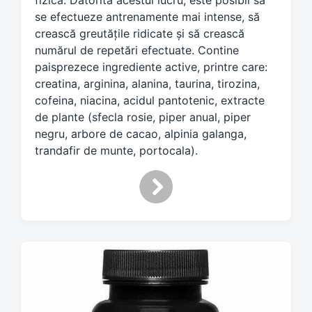
fizică. Datorită acestui lucru, este posibil să
h
se efectueze antrenamente mai intense, să
crească greutățile ridicate și să crească
numărul de repetări efectuate. Contine
paisprezece ingrediente active, printre care:
creatina, arginina, alanina, taurina, tirozina,
cofeina, niacina, acidul pantotenic, extracte
de plante (sfecla rosie, piper anual, piper
negru, arbore de cacao, alpinia galanga,
trandafir de munte, portocala).