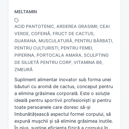
MELTAMIN
ACID PANTOTENIC
ARDEREA GRASIMII
CEAI
,
,
VERDE
COFEINĂ
FRUCT DE CACTUS
,
,
,
GUARANA
MUSCULATURĂ
PENTRU BĂRBAȚI
,
,
,
PENTRU CULTURISTI
PENTRU FEMEI
,
,
T
a
PIPERINA
PORTOCALA AMARA
SCULPTING
,
,
g
DE SILUETĂ PENTRU CORP
VITAMINA B6
,
,
g
ZMEURĂ
e
d
Supliment alimentar inovator sub forma unei
w
băuturi cu aromă de cactus, conceput pentru
i
a elimina grăsimea corporală. Este o soluție
t
ideală pentru sportivii profesioniști și pentru
h
toate persoanele care doresc să-și
îmbunătățească aspectul formei corpului, să
expună mușchii și să elimine grăsimea inutile.
În plus, susține eficiența fizică a corpului în