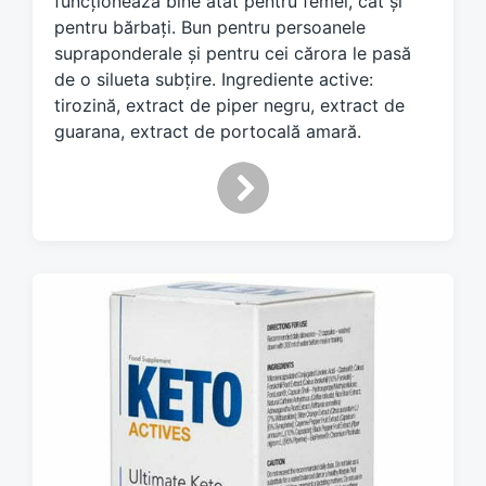
funcționează bine atât pentru femei, cât și
d
pentru bărbați. Bun pentru persoanele
w
supraponderale și pentru cei cărora le pasă
i
de o silueta subțire. Ingrediente active:
t
h
tirozină, extract de piper negru, extract de
guarana, extract de portocală amară.