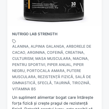
NUTRIGO LAB STRENGTH
ALANINA
ALPINIA GALANGA
ARBORELE DE
,
,
CACAO
ARGININA
COFEINĂ
CREATINA
,
,
,
,
CULTURISM
MASA MUSCULARA
NIACINA
,
,
,
PENTRU SPORTIVI
PIPER ANUAL
PIPER
,
,
T
NEGRU
PORTOCALA AMARA
PUTERE
,
,
a
MUSCULARA
REZISTENȚĂ FIZICĂ
SALĂ DE
,
,
g
GIMNASTICĂ
SFECLĂ
TAURINĂ
TIROZINĂ
,
,
,
,
g
e
VITAMINA B5
d
Un supliment alimentar bogat care întărește
w
forța fizică și crește pragul de rezistență
i
t