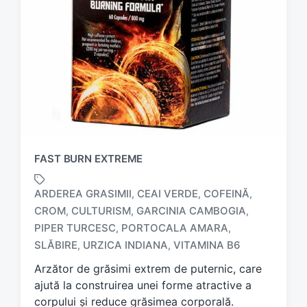
FAST BURN EXTREME
ARDEREA GRASIMII
CEAI VERDE
COFEINĂ
,
,
,
CROM
CULTURISM
GARCINIA CAMBOGIA
,
,
,
T
PIPER TURCESC
PORTOCALA AMARA
,
,
a
SLĂBIRE
URZICA INDIANA
VITAMINA B6
,
,
g
g
Arzător de grăsimi extrem de puternic, care
e
ajută la construirea unei forme atractive a
d
corpului și reduce grăsimea corporală.
w