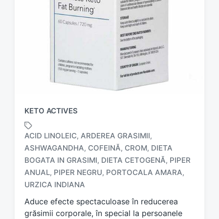
KETO ACTIVES
ACID LINOLEIC
ARDEREA GRASIMII
,
,
ASHWAGANDHA
COFEINĂ
CROM
DIETA
,
,
,
BOGATA IN GRASIMI
DIETA CETOGENĂ
PIPER
,
,
T
a
ANUAL
PIPER NEGRU
PORTOCALA AMARA
,
,
,
g
URZICA INDIANA
g
Aduce efecte spectaculoase în reducerea
e
d
grăsimii corporale, în special la persoanele