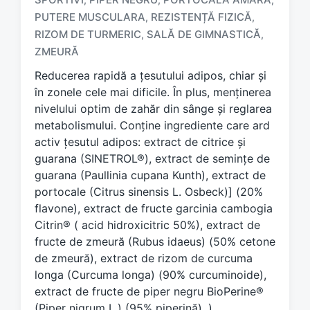
T
a
PUTERE MUSCULARA
REZISTENȚĂ FIZICĂ
,
,
g
RIZOM DE TURMERIC
SALĂ DE GIMNASTICĂ
,
,
g
ZMEURĂ
e
d
Reducerea rapidă a țesutului adipos, chiar și
w
în zonele cele mai dificile. În plus, menținerea
i
nivelului optim de zahăr din sânge și reglarea
t
metabolismului. Conține ingrediente care ard
h
activ țesutul adipos: extract de citrice și
guarana (SINETROL®), extract de semințe de
guarana (Paullinia cupana Kunth), extract de
portocale (Citrus sinensis L. Osbeck)] (20%
flavone), extract de fructe garcinia cambogia
Citrin® ( acid hidroxicitric 50%), extract de
fructe de zmeură (Rubus idaeus) (50% cetone
de zmeură), extract de rizom de curcuma
longa (Curcuma longa) (90% curcuminoide),
extract de fructe de piper negru BioPerine®
(Piper nigrum L.) (95% piperină). ).