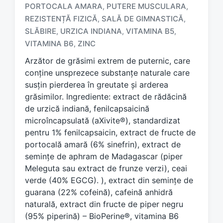
T
PORTOCALA AMARA
PUTERE MUSCULARA
,
,
a
REZISTENȚĂ FIZICĂ
SALĂ DE GIMNASTICĂ
,
,
g
SLĂBIRE
URZICA INDIANA
VITAMINA B5
,
,
,
g
e
VITAMINA B6
ZINC
,
d
Arzător de grăsimi extrem de puternic, care
w
conține unsprezece substanțe naturale care
i
susțin pierderea în greutate și arderea
t
h
grăsimilor. Ingrediente: extract de rădăcină
de urzică indiană, fenilcapsaicină
microîncapsulată (aXivite®), standardizat
pentru 1% fenilcapsaicin, extract de fructe de
portocală amară (6% sinefrin), extract de
semințe de aphram de Madagascar (piper
Meleguta sau extract de frunze verzi), ceai
verde (40% EGCG). ), extract din semințe de
guarana (22% cofeină), cafeină anhidră
naturală, extract din fructe de piper negru
(95% piperină) – BioPerine®, vitamina B6