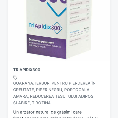
TRIAPIDIX300
GUARANA
IERBURI PENTRU PIERDEREA ÎN
,
GREUTATE
PIPER NEGRU
PORTOCALA
,
,
T
AMARA
REDUCEREA ȚESUTULUI ADIPOS
,
,
a
SLĂBIRE
TIROZINĂ
,
g
g
Un arzător natural de grăsimi care
e