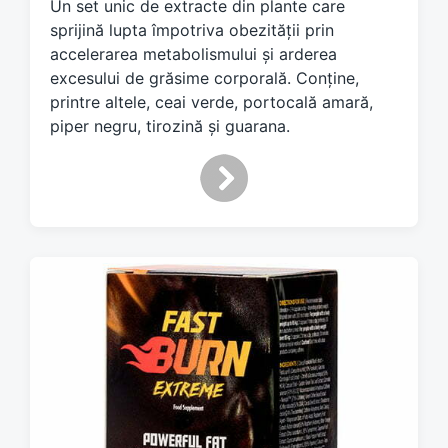
Un set unic de extracte din plante care
e
sprijină lupta împotriva obezității prin
d
accelerarea metabolismului și arderea
w
excesului de grăsime corporală. Conține,
i
printre altele, ceai verde, portocală amară,
t
h
piper negru, tirozină și guarana.