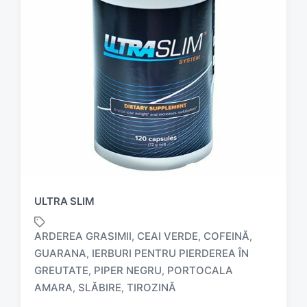
ULTRA SLIM
ARDEREA GRASIMII
CEAI VERDE
COFEINĂ
,
,
,
GUARANA
IERBURI PENTRU PIERDEREA ÎN
,
T
GREUTATE
PIPER NEGRU
PORTOCALA
,
,
a
AMARA
SLĂBIRE
TIROZINĂ
,
,
g
g