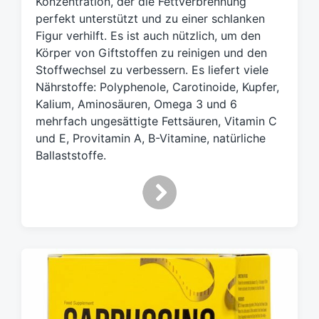
Konzentration, der die Fettverbrennung
ö
perfekt unterstützt und zu einer schlanken
r
Figur verhilft. Es ist auch nützlich, um den
t
Körper von Giftstoffen zu reinigen und den
e
Stoffwechsel zu verbessern. Es liefert viele
r
Nährstoffe: Polyphenole, Carotinoide, Kupfer,
Kalium, Aminosäuren, Omega 3 und 6
mehrfach ungesättigte Fettsäuren, Vitamin C
und E, Provitamin A, B-Vitamine, natürliche
Ballaststoffe.