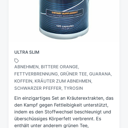
ULTRA SLIM
ABNEHMEN
BITTERE ORANGE
,
,
FETTVERBRENNUNG
GRÜNER TEE
GUARANA
,
,
,
S
KOFFEIN
KRÄUTER ZUM ABNEHMEN
,
,
c
SCHWARZER PFEFFER
TYROSIN
,
h
l
Ein einzigartiges Set an Kräuterextrakten, das
a
den Kampf gegen Fettleibigkeit unterstützt,
g
indem es den Stoffwechsel beschleunigt und
w
überschüssiges Körperfett verbrennt. Es
ö
enthält unter anderem grünen Tee,
r