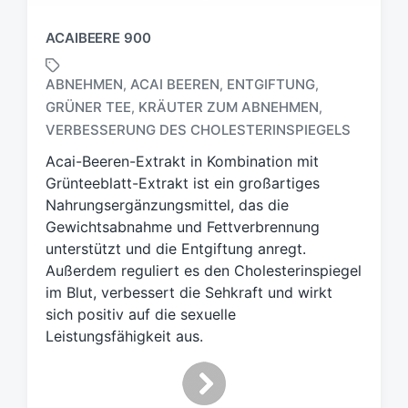
ACAIBEERE 900
ABNEHMEN
ACAI BEEREN
ENTGIFTUNG
,
,
,
GRÜNER TEE
KRÄUTER ZUM ABNEHMEN
,
,
S
c
VERBESSERUNG DES CHOLESTERINSPIEGELS
h
Acai-Beeren-Extrakt in Kombination mit
l
Grünteeblatt-Extrakt ist ein großartiges
a
g
Nahrungsergänzungsmittel, das die
w
Gewichtsabnahme und Fettverbrennung
ö
unterstützt und die Entgiftung anregt.
r
Außerdem reguliert es den Cholesterinspiegel
t
im Blut, verbessert die Sehkraft und wirkt
e
sich positiv auf die sexuelle
r
Leistungsfähigkeit aus.