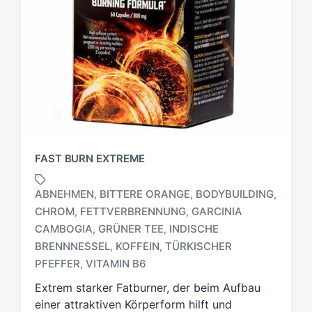
FAST BURN EXTREME
ABNEHMEN
BITTERE ORANGE
BODYBUILDING
,
,
,
CHROM
FETTVERBRENNUNG
GARCINIA
,
,
CAMBOGIA
GRÜNER TEE
INDISCHE
,
,
S
c
BRENNNESSEL
KOFFEIN
TÜRKISCHER
,
,
h
PFEFFER
VITAMIN B6
,
l
Extrem starker Fatburner, der beim Aufbau
a
g
einer attraktiven Körperform hilft und