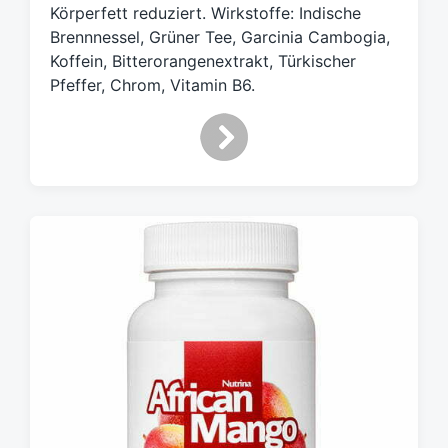
w
Körperfett reduziert. Wirkstoffe: Indische
ö
Brennnessel, Grüner Tee, Garcinia Cambogia,
r
Koffein, Bitterorangenextrakt, Türkischer
t
Pfeffer, Chrom, Vitamin B6.
e
r