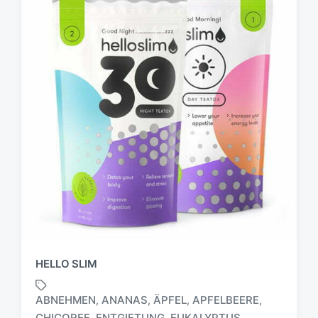
HELLO SLIM
ABNEHMEN
ANANAS
ÄPFEL
APFELBEERE
,
,
,
,
CHICOREE
ENTGIFTUNG
EUKALYPTUS
,
,
,