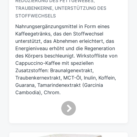
REDUZIERUNG DES FETTGEWEBES
,
c
TRAUBENKERNE
UNTERSTÜTZUNG DES
,
h
STOFFWECHSELS
l
a
Nahrungsergänzungsmittel in Form eines
g
Kaffeegetränks, das den Stoffwechsel
w
unterstützt, das Abnehmen erleichtert, das
ö
Energieniveau erhöht und die Regeneration
r
t
des Körpers beschleunigt. Wirkstoffliste von
e
Cappuccino-Kaffee mit speziellen
r
Zusatzstoffen: Braunalgenextrakt,
Traubenkernextrakt, MCT-Öl, Inulin, Koffein,
Guarana, Tamarindenextrakt (Garcinia
Cambodia), Chrom.