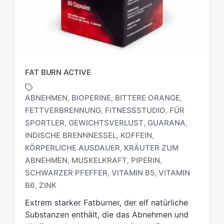
FAT BURN ACTIVE
ABNEHMEN
BIOPERINE
BITTERE ORANGE
,
,
,
FETTVERBRENNUNG
FITNESSSTUDIO
FÜR
,
,
SPORTLER
GEWICHTSVERLUST
GUARANA
,
,
,
INDISCHE BRENNNESSEL
KOFFEIN
,
,
S
KÖRPERLICHE AUSDAUER
KRÄUTER ZUM
,
c
ABNEHMEN
MUSKELKRAFT
PIPERIN
,
,
,
h
SCHWARZER PFEFFER
VITAMIN B5
VITAMIN
,
,
l
a
B6
ZINK
,
g
Extrem starker Fatburner, der elf natürliche
w
Substanzen enthält, die das Abnehmen und
ö