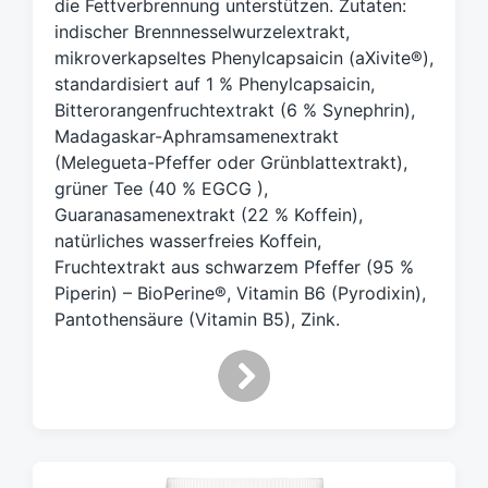
die Fettverbrennung unterstützen. Zutaten:
r
t
indischer Brennnesselwurzelextrakt,
e
mikroverkapseltes Phenylcapsaicin (aXivite®),
r
standardisiert auf 1 % Phenylcapsaicin,
Bitterorangenfruchtextrakt (6 % Synephrin),
Madagaskar-Aphramsamenextrakt
(Melegueta-Pfeffer oder Grünblattextrakt),
grüner Tee (40 % EGCG ),
Guaranasamenextrakt (22 % Koffein),
natürliches wasserfreies Koffein,
Fruchtextrakt aus schwarzem Pfeffer (95 %
Piperin) – BioPerine®, Vitamin B6 (Pyrodixin),
Pantothensäure (Vitamin B5), Zink.