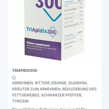
TRIAPIDIX300
ABNEHMEN
BITTERE ORANGE
GUARANA
,
,
,
KRÄUTER ZUM ABNEHMEN
REDUZIERUNG DES
,
S
FETTGEWEBES
SCHWARZER PFEFFER
,
,
c
TYROSIN
h
l