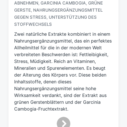
ABNEHMEN
GARCINIA CAMBOGIA
GRÜNE
,
,
GERSTE
NAHRUNGSERGÄNZUNGSMITTEL
,
S
GEGEN STRESS
UNTERSTÜTZUNG DES
,
c
STOFFWECHSELS
h
l
Zwei natürliche Extrakte kombiniert in einem
a
Nahrungsergänzungsmittel, das ein perfektes
g
Allheilmittel für die in der modernen Welt
w
verbreiteten Beschwerden ist: Fettleibigkeit,
ö
Stress, Müdigkeit. Reich an Vitaminen,
r
t
Mineralien und Spurenelementen. Es beugt
e
der Alterung des Körpers vor. Diese beiden
r
Inhaltsstoffe, denen dieses
Nahrungsergänzungsmittel seine hohe
Wirksamkeit verdankt, sind der Extrakt aus
grünen Gerstenblättern und der Garcinia
Cambogia-Fruchtextrakt.