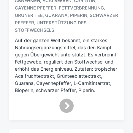
ABNEHMEN
ACAI BEEREN
CARNITIN
,
,
,
CAYENNE PFEFFER
FETTVERBRENNUNG
,
,
GRÜNER TEE
GUARANA
PIPERIN
SCHWARZER
,
,
,
S
c
PFEFFER
UNTERSTÜTZUNG DES
,
h
STOFFWECHSELS
l
Auf der ganzen Welt bekannt, ein starkes
a
g
Nahrungsergänzungsmittel, das den Kampf
w
gegen Übergewicht unterstützt. Es verbrennt
ö
Fettgewebe, reguliert den Stoffwechsel und
r
erhöht das Energieniveau. Zutaten: tropischer
t
Acaifruchtextrakt, Grünteeblattextrakt,
e
Guarana, Cayennepfeffer, L-Carnitintartrat,
r
Bioperin, schwarzer Pfeffer, Piperin.