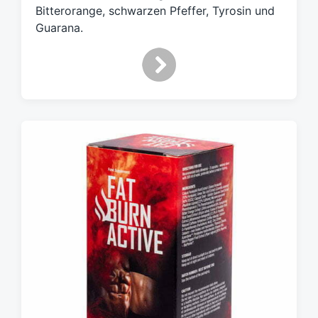
t
Bitterorange, schwarzen Pfeffer, Tyrosin und
e
Guarana.
r