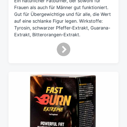
Ein natürlicher Fatburner, der sowohl für
a
Frauen als auch für Männer gut funktioniert.
g
Gut für Übergewichtige und für alle, die Wert
w
auf eine schlanke Figur legen. Wirkstoffe:
ö
Tyrosin, schwarzer Pfeffer-Extrakt, Guarana-
r
t
Extrakt, Bitterorangen-Extrakt.
e
r