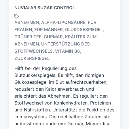
NUVIALAB SUGAR CONTROL
ABNEHMEN
ALPHA-LIPONSÄURE
FÜR
,
,
FRAUEN
FÜR MÄNNER
GLUKOSESPIEGEL
,
,
,
GRÜNER TEE
GURMAR
KRÄUTER ZUM
,
,
S
ABNEHMEN
UNTERSTÜTZUNG DES
,
c
STOFFWECHSELS
VITAMIN B6
,
,
h
ZUCKERSPIEGEL
l
a
Hilft bei der Regulierung des
g
Blutzuckerspiegels. Es hilft, den richtigen
w
Glukosespiegel im Blut aufrechtzuerhalten,
ö
reduziert den Kalorienverbrauch und
r
t
erleichtert das Abnehmen. Es reguliert den
e
Stoffwechsel von Kohlenhydraten, Proteinen
r
und Nährstoffen. Unterstützt die Funktion des
Immunsystems. Die reichhaltige Zutatenliste
umfasst unter anderem: Gurmar, Momordica