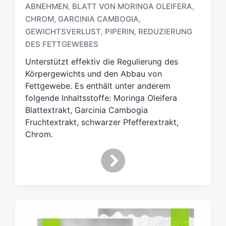
ABNEHMEN
BLATT VON MORINGA OLEIFERA
,
,
CHROM
GARCINIA CAMBOGIA
,
,
S
GEWICHTSVERLUST
PIPERIN
REDUZIERUNG
,
,
c
DES FETTGEWEBES
h
l
Unterstützt effektiv die Regulierung des
a
Körpergewichts und den Abbau von
g
Fettgewebe. Es enthält unter anderem
w
folgende Inhaltsstoffe: Moringa Oleifera
ö
Blattextrakt, Garcinia Cambogia
r
t
Fruchtextrakt, schwarzer Pfefferextrakt,
e
Chrom.
r