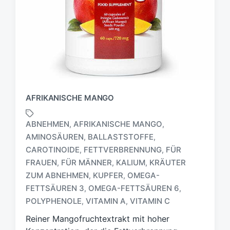
AFRIKANISCHE MANGO
ABNEHMEN
AFRIKANISCHE MANGO
,
,
AMINOSÄUREN
BALLASTSTOFFE
,
,
CAROTINOIDE
FETTVERBRENNUNG
FÜR
,
,
FRAUEN
FÜR MÄNNER
KALIUM
KRÄUTER
,
,
,
S
c
ZUM ABNEHMEN
KUPFER
OMEGA-
,
,
h
FETTSÄUREN 3
OMEGA-FETTSÄUREN 6
,
,
l
POLYPHENOLE
VITAMIN A
VITAMIN C
,
,
a
g
Reiner Mangofruchtextrakt mit hoher
w