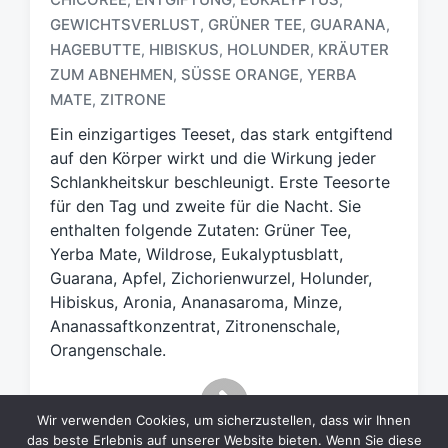
GEWICHTSVERLUST
GRÜNER TEE
GUARANA
,
,
,
S
HAGEBUTTE
HIBISKUS
HOLUNDER
KRÄUTER
,
,
,
c
ZUM ABNEHMEN
SÜSSE ORANGE
YERBA
,
,
h
MATE
ZITRONE
,
l
a
Ein einzigartiges Teeset, das stark entgiftend
g
auf den Körper wirkt und die Wirkung jeder
w
Schlankheitskur beschleunigt. Erste Teesorte
ö
für den Tag und zweite für die Nacht. Sie
r
t
enthalten folgende Zutaten: Grüner Tee,
e
Yerba Mate, Wildrose, Eukalyptusblatt,
r
Guarana, Apfel, Zichorienwurzel, Holunder,
Hibiskus, Aronia, Ananasaroma, Minze,
Ananassaftkonzentrat, Zitronenschale,
Orangenschale.
Wir verwenden Cookies, um sicherzustellen, dass wir Ihnen
das beste Erlebnis auf unserer Website bieten. Wenn Sie diese