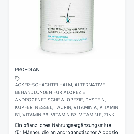
PROFOLAN
ACKER-SCHACHTELHALM
ALTERNATIVE
,
BEHANDLUNGEN FÜR ALOPEZIE
,
ANDROGENETISCHE ALOPEZIE
CYSTEIN
,
,
S
c
KUPFER
NESSEL
TAURIN
VITAMIN A
VITAMIN
,
,
,
,
h
B1
VITAMIN B6
VITAMIN B7
VITAMIN E
ZINK
,
,
,
,
l
Ein pflanzliches Nahrungsergänzungsmittel
a
g
für Männer, die an androgenetischer Alopezie