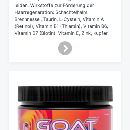
w
leiden. Wirkstoffe zur Förderung der
ö
Haarregeneration: Schachtelhalm,
r
Brennnessel, Taurin, L-Cystein, Vitamin A
t
(Retinol), Vitamin B1 (Thiamin), Vitamin B6,
e
Vitamin B7 (Biotin), Vitamin E, Zink, Kupfer.
r