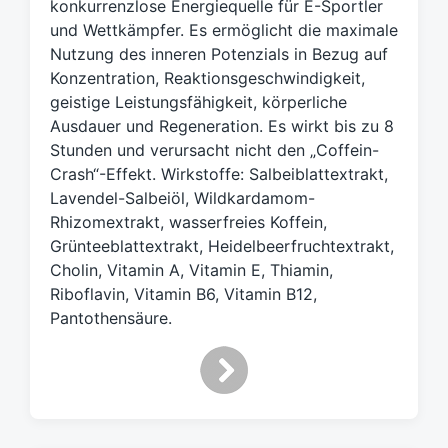
konkurrenzlose Energiequelle für E-Sportler
w
und Wettkämpfer. Es ermöglicht die maximale
ö
Nutzung des inneren Potenzials in Bezug auf
r
t
Konzentration, Reaktionsgeschwindigkeit,
e
geistige Leistungsfähigkeit, körperliche
r
Ausdauer und Regeneration. Es wirkt bis zu 8
Stunden und verursacht nicht den „Coffein-
Crash“-Effekt. Wirkstoffe: Salbeiblattextrakt,
Lavendel-Salbeiöl, Wildkardamom-
Rhizomextrakt, wasserfreies Koffein,
Grünteeblattextrakt, Heidelbeerfruchtextrakt,
Cholin, Vitamin A, Vitamin E, Thiamin,
Riboflavin, Vitamin B6, Vitamin B12,
Pantothensäure.