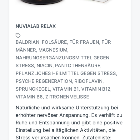
NUVIALAB RELAX
BALDRIAN
FOLSÄURE
FÜR FRAUEN
FÜR
,
,
,
MÄNNER
MAGNESIUM
,
,
NAHRUNGSERGÄNZUNGSMITTEL GEGEN
STRESS
NIACIN
PANTOTHENSÄURE
,
,
,
S
PFLANZLICHES HEILMITTEL GEGEN STRESS
,
c
PSYCHE REGENERATION
RIBOFLAVIN
,
,
h
SPRUNGKEGEL
VITAMIN B1
VITAMIN B12
,
,
,
l
a
VITAMIN B6
ZITRONENMELISSE
,
g
Natürliche und wirksame Unterstützung bei
w
erhöhter nervöser Anspannung. Es verhilft zu
ö
Ruhe und Entspannung und gibt eine positive
r
t
Einstellung bei alltäglichen Aktivitäten, die
e
Stress verursachen können. Zutatenliste: