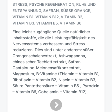
c
STRESS
PSYCHE REGENERATION
RUHE UND
,
,
h
ENTSPANNUNG
SAFRAN
SÜSSE ORANGE
,
,
,
l
VITAMIN B1
VITAMIN B12
VITAMIN B2
,
,
,
a
VITAMIN B3
VITAMIN B5
VITAMIN B6
,
,
g
w
Eine leicht zugängliche Quelle natürlicher
ö
Inhaltsstoffe, die die Leistungsfähigkeit des
r
Nervensystems verbessern und Stress
t
reduzieren. Dies sind unter anderem: süßer
e
Orangenschalenextrakt, Ashwagandha,
r
chinesischer Teeblattextrakt, Safran,
Cantaloupe-Melonensaftkonzentrat,
Magnesium, B-Vitamine (Thiamin – Vitamin B1,
Riboflavin – Vitamin B2, Niacin – Vitamin B3,
Säure Pantothensäure – Vitamin B5 , Pyrodxin
– Vitamin B6, Cobalamin – Vitamin B12).