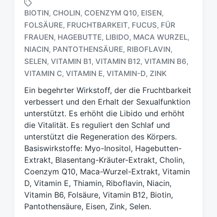
BIOTIN
CHOLIN
COENZYM Q10
EISEN
,
,
,
,
FOLSÄURE
FRUCHTBARKEIT
FUCUS
FÜR
,
,
,
FRAUEN
HAGEBUTTE
LIBIDO
MACA WURZEL
,
,
,
,
S
NIACIN
PANTOTHENSÄURE
RIBOFLAVIN
,
,
,
c
SELEN
VITAMIN B1
VITAMIN B12
VITAMIN B6
,
,
,
,
h
VITAMIN C
VITAMIN E
VITAMIN-D
ZINK
,
,
,
l
a
Ein begehrter Wirkstoff, der die Fruchtbarkeit
g
verbessert und den Erhalt der Sexualfunktion
w
unterstützt. Es erhöht die Libido und erhöht
ö
die Vitalität. Es reguliert den Schlaf und
r
t
unterstützt die Regeneration des Körpers.
e
Basiswirkstoffe: Myo-Inositol, Hagebutten-
r
Extrakt, Blasentang-Kräuter-Extrakt, Cholin,
Coenzym Q10, Maca-Wurzel-Extrakt, Vitamin
D, Vitamin E, Thiamin, Riboflavin, Niacin,
Vitamin B6, Folsäure, Vitamin B12, Biotin,
Pantothensäure, Eisen, Zink, Selen.