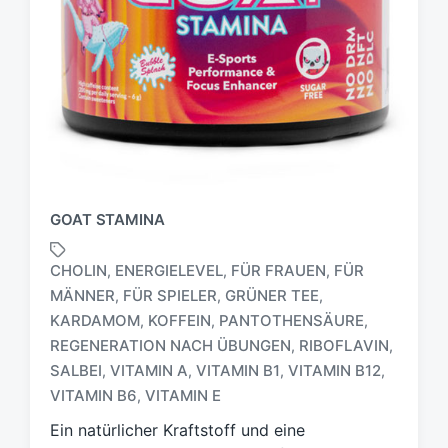
GOAT STAMINA
CHOLIN
ENERGIELEVEL
FÜR FRAUEN
FÜR
,
,
,
MÄNNER
FÜR SPIELER
GRÜNER TEE
,
,
,
KARDAMOM
KOFFEIN
PANTOTHENSÄURE
,
,
,
S
REGENERATION NACH ÜBUNGEN
RIBOFLAVIN
,
,
c
SALBEI
VITAMIN A
VITAMIN B1
VITAMIN B12
,
,
,
,
h
VITAMIN B6
VITAMIN E
,
l
a
Ein natürlicher Kraftstoff und eine
g