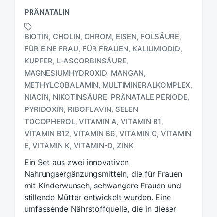
PRÄNATALIN
BIOTIN
CHOLIN
CHROM
EISEN
FOLSÄURE
,
,
,
,
,
FÜR EINE FRAU
FÜR FRAUEN
KALIUMIODID
,
,
,
KUPFER
L-ASCORBINSÄURE
,
,
MAGNESIUMHYDROXID
MANGAN
,
,
METHYLCOBALAMIN
MULTIMINERALKOMPLEX
,
,
S
NIACIN
NIKOTINSÄURE
PRÄNATALE PERIODE
,
,
,
c
PYRIDOXIN
RIBOFLAVIN
SELEN
,
,
,
h
TOCOPHEROL
VITAMIN A
VITAMIN B1
,
,
,
l
a
VITAMIN B12
VITAMIN B6
VITAMIN C
VITAMIN
,
,
,
g
E
VITAMIN K
VITAMIN-D
ZINK
,
,
,
w
Ein Set aus zwei innovativen
ö
r
Nahrungsergänzungsmitteln, die für Frauen
t
mit Kinderwunsch, schwangere Frauen und
e
stillende Mütter entwickelt wurden. Eine
r
umfassende Nährstoffquelle, die in dieser