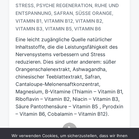
c
STRESS
PSYCHE REGENERATION
RUHE UND
,
,
h
ENTSPANNUNG
SAFRAN
SÜSSE ORANGE
,
,
,
l
VITAMIN B1
VITAMIN B12
VITAMIN B2
,
,
,
a
VITAMIN B3
VITAMIN B5
VITAMIN B6
,
,
g
w
Eine leicht zugängliche Quelle natürlicher
ö
Inhaltsstoffe, die die Leistungsfähigkeit des
r
Nervensystems verbessern und Stress
t
reduzieren. Dies sind unter anderem: süßer
e
Orangenschalenextrakt, Ashwagandha,
r
chinesischer Teeblattextrakt, Safran,
Cantaloupe-Melonensaftkonzentrat,
Magnesium, B-Vitamine (Thiamin – Vitamin B1,
Riboflavin – Vitamin B2, Niacin – Vitamin B3,
Säure Pantothensäure – Vitamin B5 , Pyrodxin
– Vitamin B6, Cobalamin – Vitamin B12).
Wir verwenden Cookies, um sicherzustellen, dass wir Ihnen