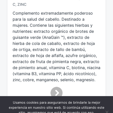
q
C
ZINC
,
u
e
Complemento extremadamente poderoso
t
para la salud del cabello. Destinado a
a
mujeres. Contiene las siguientes hierbas y
d
nutrientes: extracto orgánico de brotes de
o
guisante verde (AnaGain ™), extracto de
c
hierba de cola de caballo, extracto de hoja
o
de ortiga, extracto de tallo de bambú,
n
extracto de hoja de alfalfa, azufre orgánico,
extracto de fruta de pimienta negra, extracto
de pimiento anual, vitamina C, biotina, niacina
(vitamina B3, vitamina PP, ácido nicotínico),
zinc, cobre, manganeso, selenio, magnesio.
Usamos cookies para asegurarnos de brindarle la mejor
experiencia en nuestro sitio web. Si continúa utilizando este
sitio, asumiremos que está de acuerdo con eso.