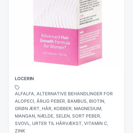
LOCERIN
ALFALFA
ALTERNATIVE BEHANDLINGER FOR
,
ALOPECI
ÅRLIG PEBER
BAMBUS
BIOTIN
,
,
,
,
GRØN ÆRT
HÅR
KOBBER
MAGNESIUM
,
,
,
,
T
MANGAN
NÆLDE
SELEN
SORT PEBER
,
,
,
,
a
SVOVL
URTER TIL HÅRVÆKST
VITAMIN C
,
,
,
g
ZINK
g