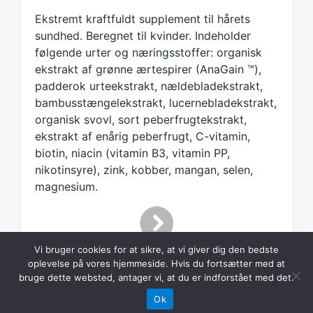
e
Ekstremt kraftfuldt supplement til hårets
d
sundhed. Beregnet til kvinder. Indeholder
w
følgende urter og næringsstoffer: organisk
i
ekstrakt af grønne ærtespirer (AnaGain ™),
t
h
padderok urteekstrakt, nældebladekstrakt,
bambusstængelekstrakt, lucernebladekstrakt,
organisk svovl, sort peberfrugtekstrakt,
ekstrakt af enårig peberfrugt, C-vitamin,
biotin, niacin (vitamin B3, vitamin PP,
nikotinsyre), zink, kobber, mangan, selen,
magnesium.
Vi bruger cookies for at sikre, at vi giver dig den bedste
oplevelse på vores hjemmeside. Hvis du fortsætter med at
bruge dette websted, antager vi, at du er indforstået med det.
Ok