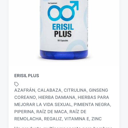
ERISIL PLUS
AZAFRÁN
CALABAZA
CITRULINA
GINSENG
,
,
,
COREANO
HIERBA DAMIANA
HIERBAS PARA
,
,
MEJORAR LA VIDA SEXUAL
PIMIENTA NEGRA
,
,
E
t
PIPERINA
RAÍZ DE MACA
RAÍZ DE
,
,
i
REMOLACHA
REGALIZ
VITAMINA E
ZINC
,
,
,
q