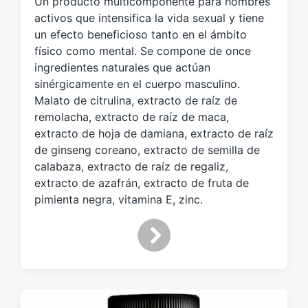
Un producto multicomponente para hombres
u
e
activos que intensifica la vida sexual y tiene
t
un efecto beneficioso tanto en el ámbito
a
físico como mental. Se compone de once
d
ingredientes naturales que actúan
o
sinérgicamente en el cuerpo masculino.
c
Malato de citrulina, extracto de raíz de
o
remolacha, extracto de raíz de maca,
n
extracto de hoja de damiana, extracto de raíz
de ginseng coreano, extracto de semilla de
calabaza, extracto de raíz de regaliz,
extracto de azafrán, extracto de fruta de
pimienta negra, vitamina E, zinc.