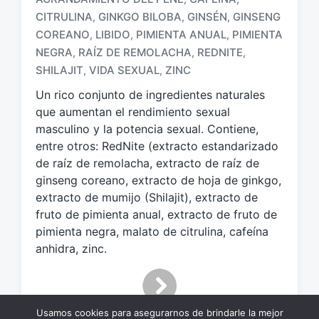
CITRULINA
GINKGO BILOBA
GINSÉN
GINSENG
,
,
,
COREANO
LIBIDO
PIMIENTA ANUAL
PIMIENTA
,
,
,
E
t
NEGRA
RAÍZ DE REMOLACHA
REDNITE
,
,
,
i
SHILAJIT
VIDA SEXUAL
ZINC
,
,
q
Un rico conjunto de ingredientes naturales
u
e
que aumentan el rendimiento sexual
t
masculino y la potencia sexual. Contiene,
a
entre otros: RedNite (extracto estandarizado
d
de raíz de remolacha, extracto de raíz de
o
ginseng coreano, extracto de hoja de ginkgo,
c
extracto de mumijo (Shilajit), extracto de
o
fruto de pimienta anual, extracto de fruto de
n
pimienta negra, malato de citrulina, cafeína
anhidra, zinc.
Usamos cookies para asegurarnos de brindarle la mejor