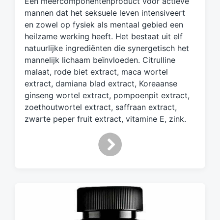
Een meercomponentenproduct voor actieve
g
d
mannen dat het seksuele leven intensiveert
m
en zowel op fysiek als mentaal gebied een
e
heilzame werking heeft. Het bestaat uit elf
t
natuurlijke ingrediënten die synergetisch het
mannelijk lichaam beïnvloeden. Citrulline
malaat, rode biet extract, maca wortel
extract, damiana blad extract, Koreaanse
ginseng wortel extract, pompoenpit extract,
zoethoutwortel extract, saffraan extract,
zwarte peper fruit extract, vitamine E, zink.