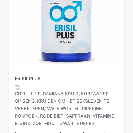
ERISIL PLUS
CITRULLINE
DAMIANA KRUID
KOREAANSE
,
,
GINSENG
KRUIDEN OM HET SEKSLEVEN TE
,
VERBETEREN
MACA WORTEL
PIPERINE
,
,
,
G
e
POMPOEN
RODE BIET
SAFFRAAN
VITAMINE
,
,
,
t
E
ZINK
ZOETHOUT
ZWARTE PEPER
,
,
,
a