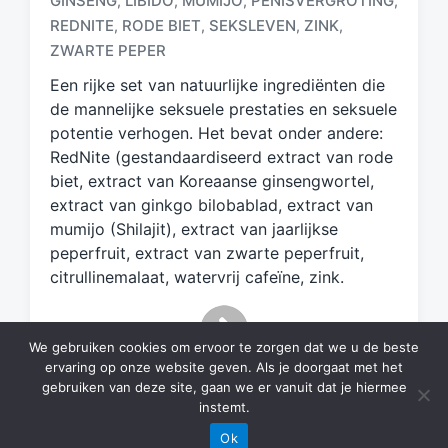
GINSENG
LIBIDO
MUMIJO
PENISVERGROTING
,
,
,
,
G
e
REDNITE
RODE BIET
SEKSLEVEN
ZINK
,
,
,
,
t
ZWARTE PEPER
a
Een rijke set van natuurlijke ingrediënten die
g
d
de mannelijke seksuele prestaties en seksuele
m
potentie verhogen. Het bevat onder andere:
e
RedNite (gestandaardiseerd extract van rode
t
biet, extract van Koreaanse ginsengwortel,
extract van ginkgo bilobablad, extract van
mumijo (Shilajit), extract van jaarlijkse
peperfruit, extract van zwarte peperfruit,
citrullinemalaat, watervrij cafeïne, zink.
We gebruiken cookies om ervoor te zorgen dat we u de beste
ervaring op onze website geven. Als je doorgaat met het
gebruiken van deze site, gaan we er vanuit dat je hiermee
instemt.
Ok