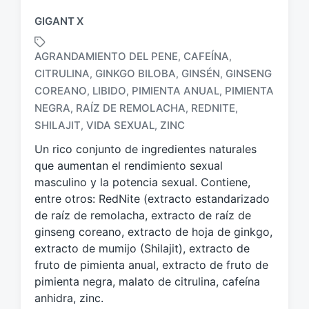
GIGANT X
AGRANDAMIENTO DEL PENE
CAFEÍNA
,
,
CITRULINA
GINKGO BILOBA
GINSÉN
GINSENG
,
,
,
COREANO
LIBIDO
PIMIENTA ANUAL
PIMIENTA
,
,
,
E
t
NEGRA
RAÍZ DE REMOLACHA
REDNITE
,
,
,
i
SHILAJIT
VIDA SEXUAL
ZINC
,
,
q
Un rico conjunto de ingredientes naturales
u
e
que aumentan el rendimiento sexual
t
masculino y la potencia sexual. Contiene,
a
entre otros: RedNite (extracto estandarizado
d
de raíz de remolacha, extracto de raíz de
o
ginseng coreano, extracto de hoja de ginkgo,
c
extracto de mumijo (Shilajit), extracto de
o
fruto de pimienta anual, extracto de fruto de
n
pimienta negra, malato de citrulina, cafeína
anhidra, zinc.