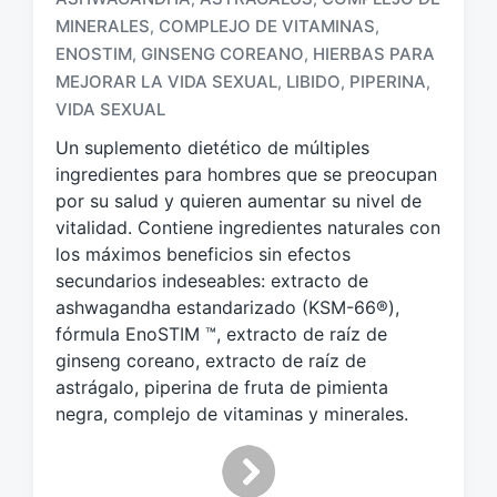
MINERALES
COMPLEJO DE VITAMINAS
,
,
ENOSTIM
GINSENG COREANO
HIERBAS PARA
,
,
E
t
MEJORAR LA VIDA SEXUAL
LIBIDO
PIPERINA
,
,
,
i
VIDA SEXUAL
q
Un suplemento dietético de múltiples
u
e
ingredientes para hombres que se preocupan
t
por su salud y quieren aumentar su nivel de
a
vitalidad. Contiene ingredientes naturales con
d
los máximos beneficios sin efectos
o
secundarios indeseables: extracto de
c
ashwagandha estandarizado (KSM-66®),
o
fórmula EnoSTIM ™, extracto de raíz de
n
ginseng coreano, extracto de raíz de
astrágalo, piperina de fruta de pimienta
negra, complejo de vitaminas y minerales.