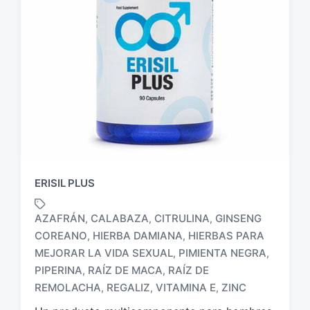
ERISIL PLUS
AZAFRÁN
CALABAZA
CITRULINA
GINSENG
,
,
,
COREANO
HIERBA DAMIANA
HIERBAS PARA
,
,
MEJORAR LA VIDA SEXUAL
PIMIENTA NEGRA
,
,
E
t
PIPERINA
RAÍZ DE MACA
RAÍZ DE
,
,
i
REMOLACHA
REGALIZ
VITAMINA E
ZINC
,
,
,
q