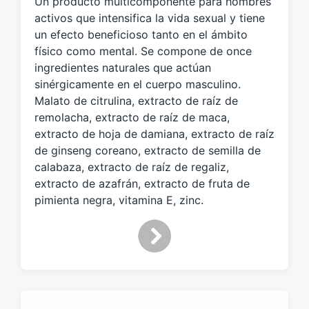
Un producto multicomponente para hombres
u
e
activos que intensifica la vida sexual y tiene
t
un efecto beneficioso tanto en el ámbito
a
físico como mental. Se compone de once
d
ingredientes naturales que actúan
o
sinérgicamente en el cuerpo masculino.
c
Malato de citrulina, extracto de raíz de
o
remolacha, extracto de raíz de maca,
n
extracto de hoja de damiana, extracto de raíz
de ginseng coreano, extracto de semilla de
calabaza, extracto de raíz de regaliz,
extracto de azafrán, extracto de fruta de
pimienta negra, vitamina E, zinc.