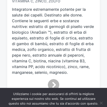
VITAMINA C
ZINCO
ZOLFO
,
,
a
t
Integratore estremamente potente per la
o
salute dei capelli. Destinato alle donne.
c
Contiene le seguenti erbe e sostanze
o
nutritive: estratto di germogli di pisello verde
n
biologico (AnaGain ™), estratto di erba di
equiseto, estratto di foglie di ortica, estratto
di gambo di bambù, estratto di foglie di erba
medica, zolfo organico, estratto di frutta di
pepe nero, estratto annuale di peperoni,
vitamina C, biotina, niacina (vitamina B3,
vitamina PP, acido nicotinico), zinco, rame,
manganese, selenio, magnesio.
Utilizziamo i cookie per assicurarci di offrirti la migliore
esperienza sul nostro sito web. Se continui ad utilizzare
questo sito noi assumiamo che tu sia d'accordo con questo.