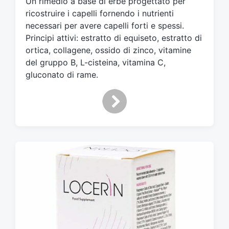
Un rimedio a base di erbe progettato per
a
t
ricostruire i capelli fornendo i nutrienti
o
necessari per avere capelli forti e spessi.
c
Principi attivi: estratto di equiseto, estratto di
o
ortica, collagene, ossido di zinco, vitamine
n
del gruppo B, L-cisteina, vitamina C,
gluconato di rame.