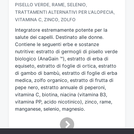
a
PISELLO VERDE
RAME
SELENIO
,
,
,
g
TRATTAMENTI ALTERNATIVI PER L'ALOPECIA
,
g
VITAMINA C
ZINCO
ZOLFO
,
,
a
t
Integratore estremamente potente per la
o
salute dei capelli. Destinato alle donne.
c
Contiene le seguenti erbe e sostanze
o
nutritive: estratto di germogli di pisello verde
n
biologico (AnaGain ™), estratto di erba di
equiseto, estratto di foglie di ortica, estratto
di gambo di bambù, estratto di foglie di erba
medica, zolfo organico, estratto di frutta di
pepe nero, estratto annuale di peperoni,
vitamina C, biotina, niacina (vitamina B3,
vitamina PP, acido nicotinico), zinco, rame,
manganese, selenio, magnesio.