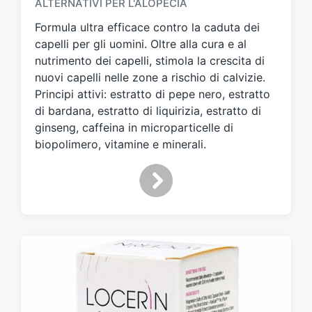
ALTERNATIVI PER L'ALOPECIA
a
t
Formula ultra efficace contro la caduta dei
o
capelli per gli uomini. Oltre alla cura e al
c
nutrimento dei capelli, stimola la crescita di
o
nuovi capelli nelle zone a rischio di calvizie.
n
Principi attivi: estratto di pepe nero, estratto
di bardana, estratto di liquirizia, estratto di
ginseng, caffeina in microparticelle di
biopolimero, vitamine e minerali.