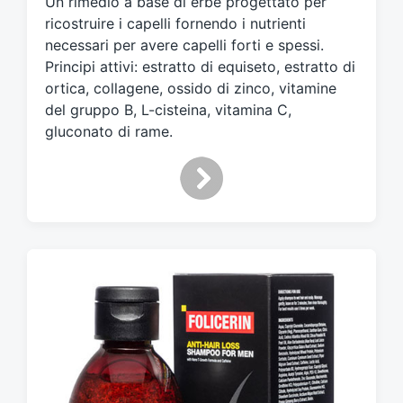
Un rimedio a base di erbe progettato per
a
t
ricostruire i capelli fornendo i nutrienti
o
necessari per avere capelli forti e spessi.
c
Principi attivi: estratto di equiseto, estratto di
o
ortica, collagene, ossido di zinco, vitamine
n
del gruppo B, L-cisteina, vitamina C,
gluconato di rame.