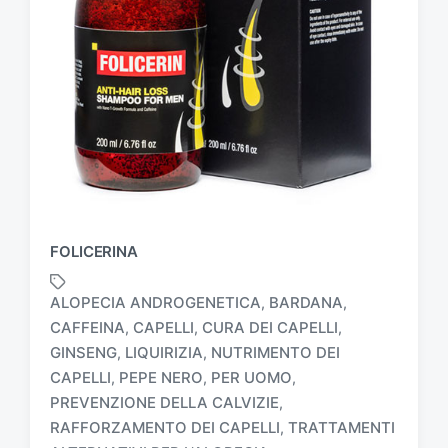
FOLICERINA
ALOPECIA ANDROGENETICA
BARDANA
,
,
CAFFEINA
CAPELLI
CURA DEI CAPELLI
,
,
,
GINSENG
LIQUIRIZIA
NUTRIMENTO DEI
,
,
CAPELLI
PEPE NERO
PER UOMO
,
,
,
T
a
PREVENZIONE DELLA CALVIZIE
,
g
RAFFORZAMENTO DEI CAPELLI
TRATTAMENTI
,
g