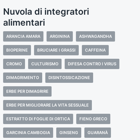
Nuvola di integratori
alimentari
ARANCIA AMARA
ARGININA
ASHWAGANDHA
BIOPERINE
BRUCIARE I GRASSI
CAFFEINA
CROMO
CULTURISMO
DIFESA CONTRO I VIRUS
DIMAGRIMENTO
DISINTOSSICAZIONE
ERBE PER DIMAGRIRE
ERBE PER MIGLIORARE LA VITA SESSUALE
ESTRATTO DI FOGLIE DI ORTICA
FIENO GRECO
GARCINIA CAMBOGIA
GINSENG
GUARANÀ