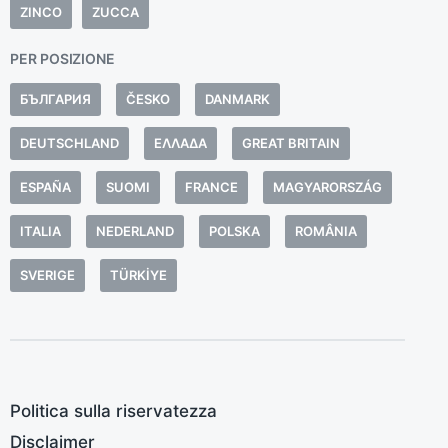
ZINCO
ZUCCA
l
e
PER POSIZIONE
e
c
БЪЛГАРИЯ
ČESKO
DANMARK
a
DEUTSCHLAND
ΕΛΛΆΔΑ
GREAT BRITAIN
e
t
ESPAÑA
SUOMI
FRANCE
MAGYARORSZÁG
s
f
ITALIA
NEDERLAND
POLSKA
ROMÂNIA
SVERIGE
TÜRKIYE
Politica sulla riservatezza
Disclaimer