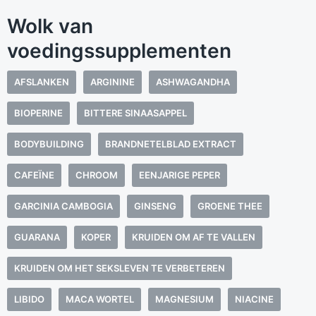
Wolk van
voedingssupplementen
AFSLANKEN
ARGININE
ASHWAGANDHA
BIOPERINE
BITTERE SINAASAPPEL
BODYBUILDING
BRANDNETELBLAD EXTRACT
CAFEÏNE
CHROOM
EENJARIGE PEPER
GARCINIA CAMBOGIA
GINSENG
GROENE THEE
GUARANA
KOPER
KRUIDEN OM AF TE VALLEN
KRUIDEN OM HET SEKSLEVEN TE VERBETEREN
LIBIDO
MACA WORTEL
MAGNESIUM
NIACINE