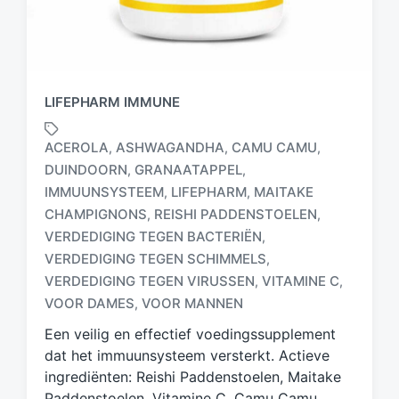
LIFEPHARM IMMUNE
ACEROLA
ASHWAGANDHA
CAMU CAMU
,
,
,
DUINDOORN
GRANAATAPPEL
,
,
IMMUUNSYSTEEM
LIFEPHARM
MAITAKE
,
,
CHAMPIGNONS
REISHI PADDENSTOELEN
,
,
G
VERDEDIGING TEGEN BACTERIËN
,
e
VERDEDIGING TEGEN SCHIMMELS
,
t
VERDEDIGING TEGEN VIRUSSEN
VITAMINE C
,
,
a
g
VOOR DAMES
VOOR MANNEN
,
d
Een veilig en effectief voedingssupplement
m
dat het immuunsysteem versterkt. Actieve
e
ingrediënten: Reishi Paddenstoelen, Maitake
t
Paddenstoelen, Vitamine C, Camu Camu,