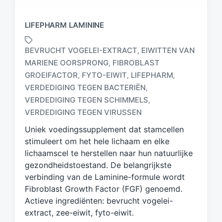
LIFEPHARM LAMININE
BEVRUCHT VOGELEI-EXTRACT
EIWITTEN VAN
,
MARIENE OORSPRONG
FIBROBLAST
,
GROEIFACTOR
FYTO-EIWIT
LIFEPHARM
,
,
,
G
VERDEDIGING TEGEN BACTERIËN
,
e
VERDEDIGING TEGEN SCHIMMELS
,
t
VERDEDIGING TEGEN VIRUSSEN
a
g
Uniek voedingssupplement dat stamcellen
d
stimuleert om het hele lichaam en elke
m
lichaamscel te herstellen naar hun natuurlijke
e
gezondheidstoestand. De belangrijkste
t
verbinding van de Laminine-formule wordt
Fibroblast Growth Factor (FGF) genoemd.
Actieve ingrediënten: bevrucht vogelei-
extract, zee-eiwit, fyto-eiwit.