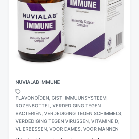
NUVIALAB IMMUNE
FLAVONOÏDEN
GIST
IMMUUNSYSTEEM
,
,
,
ROZENBOTTEL
VERDEDIGING TEGEN
,
BACTERIËN
VERDEDIGING TEGEN SCHIMMELS
,
,
G
e
VERDEDIGING TEGEN VIRUSSEN
VITAMINE D
,
,
t
VLIERBESSEN
VOOR DAMES
VOOR MANNEN
,
,
a