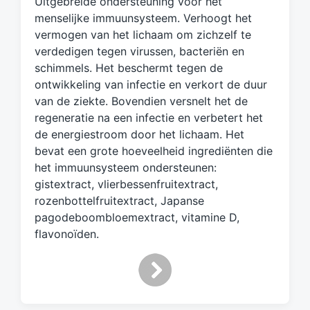
Uitgebreide ondersteuning voor het
g
d
menselijke immuunsysteem. Verhoogt het
m
vermogen van het lichaam om zichzelf te
e
verdedigen tegen virussen, bacteriën en
t
schimmels. Het beschermt tegen de
ontwikkeling van infectie en verkort de duur
van de ziekte. Bovendien versnelt het de
regeneratie na een infectie en verbetert het
de energiestroom door het lichaam. Het
bevat een grote hoeveelheid ingrediënten die
het immuunsysteem ondersteunen:
gistextract, vlierbessenfruitextract,
rozenbottelfruitextract, Japanse
pagodeboombloemextract, vitamine D,
flavonoïden.