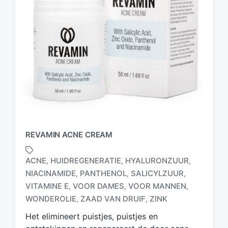
REVAMIN ACNE CREAM
ACNE
HUIDREGENERATIE
HYALURONZUUR
,
,
,
NIACINAMIDE
PANTHENOL
SALICYLZUUR
,
,
,
G
VITAMINE E
VOOR DAMES
VOOR MANNEN
,
,
,
e
WONDEROLIE
ZAAD VAN DRUIF
ZINK
,
,
t
a
Het elimineert puistjes, puistjes en
g