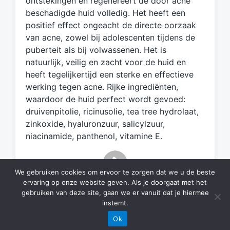
ontstekingen en regenereert de door acne
d
beschadigde huid volledig. Het heeft een
m
positief effect ongeacht de directe oorzaak
e
van acne, zowel bij adolescenten tijdens de
t
puberteit als bij volwassenen. Het is
natuurlijk, veilig en zacht voor de huid en
heeft tegelijkertijd een sterke en effectieve
werking tegen acne. Rijke ingrediënten,
waardoor de huid perfect wordt gevoed:
druivenpitolie, ricinusolie, tea tree hydrolaat,
zinkoxide, hyaluronzuur, salicylzuur,
niacinamide, panthenol, vitamine E.
We gebruiken cookies om ervoor te zorgen dat we u de beste
ervaring op onze website geven. Als je doorgaat met het
gebruiken van deze site, gaan we er vanuit dat je hiermee
instemt.
Ok