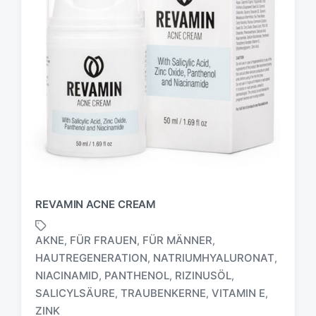
REVAMIN ACNE CREAM
AKNE
FÜR FRAUEN
FÜR MÄNNER
,
,
,
HAUTREGENERATION
NATRIUMHYALURONAT
,
,
NIACINAMID
PANTHENOL
RIZINUSÖL
,
,
,
S
c
SALICYLSÄURE
TRAUBENKERNE
VITAMIN E
,
,
,
h
ZINK