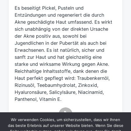
l
Es beseitigt Pickel, Pusteln und
a
g
Entzündungen und regeneriert die durch
w
Akne geschädigte Haut umfassend. Es wirkt
ö
sich unabhängig von der direkten Ursache
r
der Akne positiv aus, sowohl bei
t
Jugendlichen in der Pubertät als auch bei
e
Erwachsenen. Es ist natürlich, sicher und
r
sanft zur Haut und hat gleichzeitig eine
starke und wirksame Wirkung gegen Akne.
Reichhaltige Inhaltsstoffe, dank denen die
Haut perfekt gepflegt wird: Traubenkernöl,
Rizinusöl, Teebaumhydrolat, Zinkoxid,
Hyaluronsäure, Salicylsäure, Niacinamid,
Panthenol, Vitamin E.
Wir verwenden Cookies, um sicherzustellen, dass wir Ihnen
das beste Erlebnis auf unserer Website bieten. Wenn Sie diese