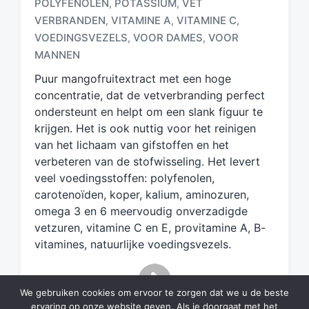
POLYFENOLEN
POTASSIUM
VET
,
,
e
VERBRANDEN
VITAMINE A
VITAMINE C
,
,
,
t
VOEDINGSVEZELS
VOOR DAMES
VOOR
,
,
a
g
MANNEN
d
Puur mangofruitextract met een hoge
m
concentratie, dat de vetverbranding perfect
e
ondersteunt en helpt om een slank figuur te
t
krijgen. Het is ook nuttig voor het reinigen
van het lichaam van gifstoffen en het
verbeteren van de stofwisseling. Het levert
veel voedingsstoffen: polyfenolen,
carotenoïden, koper, kalium, aminozuren,
omega 3 en 6 meervoudig onverzadigde
vetzuren, vitamine C en E, provitamine A, B-
vitamines, natuurlijke voedingsvezels.
We gebruiken cookies om ervoor te zorgen dat we u de beste
ervaring op onze website geven. Als je doorgaat met het