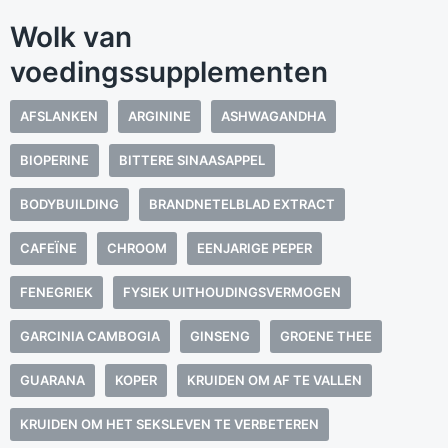
Wolk van
voedingssupplementen
AFSLANKEN
ARGININE
ASHWAGANDHA
BIOPERINE
BITTERE SINAASAPPEL
BODYBUILDING
BRANDNETELBLAD EXTRACT
CAFEÏNE
CHROOM
EENJARIGE PEPER
FENEGRIEK
FYSIEK UITHOUDINGSVERMOGEN
GARCINIA CAMBOGIA
GINSENG
GROENE THEE
GUARANA
KOPER
KRUIDEN OM AF TE VALLEN
KRUIDEN OM HET SEKSLEVEN TE VERBETEREN