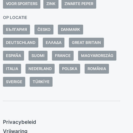
m
VOOR SPORTERS
ZINK
ZWARTE PEPER
c
v
OP LOCATIE
o
БЪЛГАРИЯ
ČESKO
DANMARK
e
k
DEUTSCHLAND
ΕΛΛΆΔΑ
GREAT BRITAIN
v
ESPAÑA
SUOMI
FRANCE
MAGYARORSZÁG
l
h
ITALIA
NEDERLAND
POLSKA
ROMÂNIA
s
v
SVERIGE
TÜRKIYE
p
c
k
o
o
Privacybeleid
v
Vrijwaring