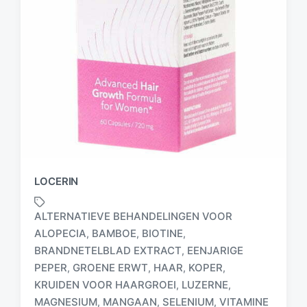
LOCERIN
ALTERNATIEVE BEHANDELINGEN VOOR
ALOPECIA
BAMBOE
BIOTINE
,
,
,
BRANDNETELBLAD EXTRACT
EENJARIGE
,
PEPER
GROENE ERWT
HAAR
KOPER
,
,
,
,
G
e
KRUIDEN VOOR HAARGROEI
LUZERNE
,
,
t
MAGNESIUM
MANGAAN
SELENIUM
VITAMINE
,
,
,