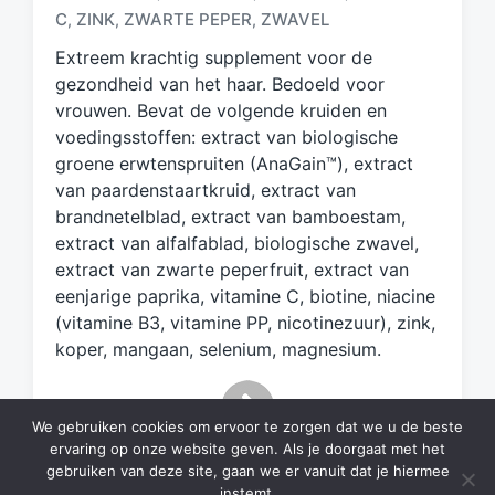
a
C
ZINK
ZWARTE PEPER
ZWAVEL
,
,
,
g
d
Extreem krachtig supplement voor de
m
gezondheid van het haar. Bedoeld voor
e
vrouwen. Bevat de volgende kruiden en
t
voedingsstoffen: extract van biologische
groene erwtenspruiten (AnaGain™), extract
van paardenstaartkruid, extract van
brandnetelblad, extract van bamboestam,
extract van alfalfablad, biologische zwavel,
extract van zwarte peperfruit, extract van
eenjarige paprika, vitamine C, biotine, niacine
(vitamine B3, vitamine PP, nicotinezuur), zink,
koper, mangaan, selenium, magnesium.
We gebruiken cookies om ervoor te zorgen dat we u de beste
ervaring op onze website geven. Als je doorgaat met het
gebruiken van deze site, gaan we er vanuit dat je hiermee
instemt.