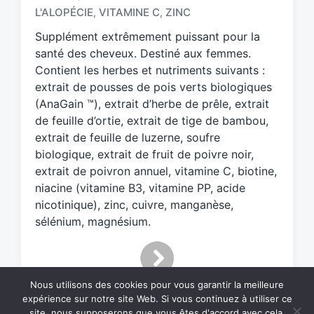
g
L'ALOPÉCIE
VITAMINE C
ZINC
,
,
e
d
Supplément extrêmement puissant pour la
w
santé des cheveux. Destiné aux femmes.
i
Contient les herbes et nutriments suivants :
t
extrait de pousses de pois verts biologiques
h
(AnaGain ™), extrait d’herbe de prêle, extrait
de feuille d’ortie, extrait de tige de bambou,
extrait de feuille de luzerne, soufre
biologique, extrait de fruit de poivre noir,
extrait de poivron annuel, vitamine C, biotine,
niacine (vitamine B3, vitamine PP, acide
nicotinique), zinc, cuivre, manganèse,
sélénium, magnésium.
Nous utilisons des cookies pour vous garantir la meilleure
expérience sur notre site Web. Si vous continuez à utiliser ce
site, nous supposerons que vous êtes d'accord avec cela.