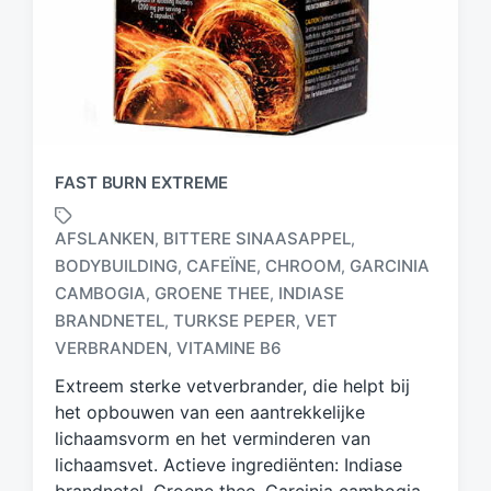
FAST BURN EXTREME
AFSLANKEN
BITTERE SINAASAPPEL
,
,
BODYBUILDING
CAFEÏNE
CHROOM
GARCINIA
,
,
,
CAMBOGIA
GROENE THEE
INDIASE
,
,
G
e
BRANDNETEL
TURKSE PEPER
VET
,
,
t
VERBRANDEN
VITAMINE B6
,
a
Extreem sterke vetverbrander, die helpt bij
g
d
het opbouwen van een aantrekkelijke
m
lichaamsvorm en het verminderen van
e
lichaamsvet. Actieve ingrediënten: Indiase
t