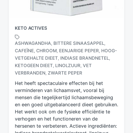
KETO ACTIVES
ASHWAGANDHA
BITTERE SINAASAPPEL
,
,
CAFEÏNE
CHROOM
EENJARIGE PEPER
HOOG-
,
,
,
VETGEHALTE DIEET
INDIASE BRANDNETEL
,
,
G
e
KETOGEEN DIEET
LINOLZUUR
VET
,
,
t
VERBRANDEN
ZWARTE PEPER
,
a
Het heeft spectaculaire effecten bij het
g
d
verminderen van lichaamsvet, vooral bij
m
mensen die tegelijkertijd lichaamsbeweging
e
en een goed uitgebalanceerd dieet gebruiken.
t
Het werkt ook om de fysieke efficiëntie te
verhogen en het functioneren van de
hersenen te verbeteren. Actieve ingrediënten: