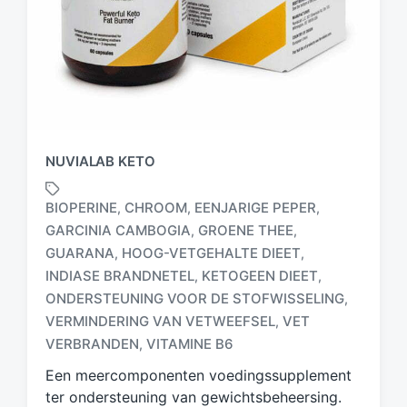
NUVIALAB KETO
BIOPERINE
CHROOM
EENJARIGE PEPER
,
,
,
GARCINIA CAMBOGIA
GROENE THEE
,
,
GUARANA
HOOG-VETGEHALTE DIEET
,
,
INDIASE BRANDNETEL
KETOGEEN DIEET
,
,
G
e
ONDERSTEUNING VOOR DE STOFWISSELING
,
t
VERMINDERING VAN VETWEEFSEL
VET
,
a
VERBRANDEN
VITAMINE B6
,
g
d
Een meercomponenten voedingssupplement
m
ter ondersteuning van gewichtsbeheersing.