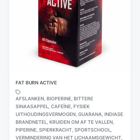
FAT BURN ACTIVE
AFSLANKEN
BIOPERINE
BITTERE
,
,
SINAASAPPEL
CAFEÏNE
FYSIEK
,
,
UITHOUDINGSVERMOGEN
GUARANA
INDIASE
,
,
BRANDNETEL
KRUIDEN OM AF TE VALLEN
,
,
G
PIPERINE
SPIERKRACHT
SPORTSCHOOL
,
,
,
e
VERMINDERING VAN HET LICHAAMSGEWICHT
,
t