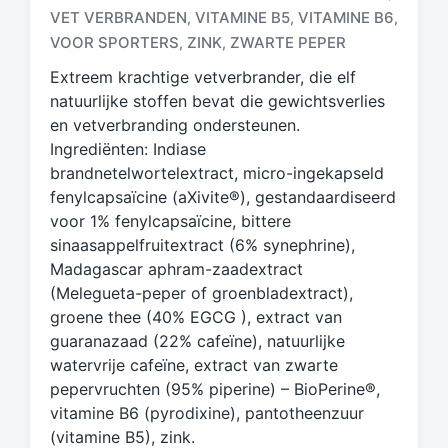
VET VERBRANDEN
VITAMINE B5
VITAMINE B6
,
,
,
a
g
VOOR SPORTERS
ZINK
ZWARTE PEPER
,
,
d
Extreem krachtige vetverbrander, die elf
m
natuurlijke stoffen bevat die gewichtsverlies
e
en vetverbranding ondersteunen.
t
Ingrediënten: Indiase
brandnetelwortelextract, micro-ingekapseld
fenylcapsaïcine (aXivite®), gestandaardiseerd
voor 1% fenylcapsaïcine, bittere
sinaasappelfruitextract (6% synephrine),
Madagascar aphram-zaadextract
(Melegueta-peper of groenbladextract),
groene thee (40% EGCG ), extract van
guaranazaad (22% cafeïne), natuurlijke
watervrije cafeïne, extract van zwarte
pepervruchten (95% piperine) – BioPerine®,
vitamine B6 (pyrodixine), pantotheenzuur
(vitamine B5), zink.