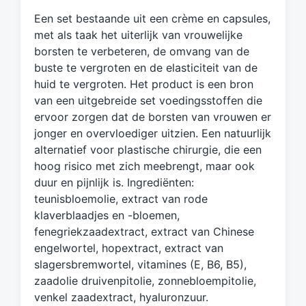
g
Een set bestaande uit een crème en capsules,
d
met als taak het uiterlijk van vrouwelijke
m
borsten te verbeteren, de omvang van de
e
buste te vergroten en de elasticiteit van de
t
huid te vergroten. Het product is een bron
van een uitgebreide set voedingsstoffen die
ervoor zorgen dat de borsten van vrouwen er
jonger en overvloediger uitzien. Een natuurlijk
alternatief voor plastische chirurgie, die een
hoog risico met zich meebrengt, maar ook
duur en pijnlijk is. Ingrediënten:
teunisbloemolie, extract van rode
klaverblaadjes en -bloemen,
fenegriekzaadextract, extract van Chinese
engelwortel, hopextract, extract van
slagersbremwortel, vitamines (E, B6, B5),
zaadolie druivenpitolie, zonnebloempitolie,
venkel zaadextract, hyaluronzuur.