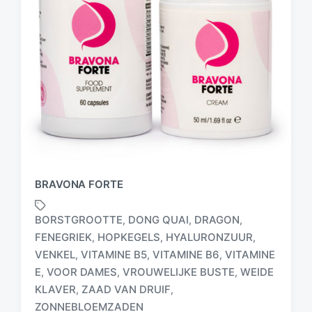
BRAVONA FORTE
BORSTGROOTTE
DONG QUAI
DRAGON
,
,
,
FENEGRIEK
HOPKEGELS
HYALURONZUUR
,
,
,
VENKEL
VITAMINE B5
VITAMINE B6
VITAMINE
,
,
,
G
E
VOOR DAMES
VROUWELIJKE BUSTE
WEIDE
,
,
,
e
KLAVER
ZAAD VAN DRUIF
,
,
t
ZONNEBLOEMZADEN
a