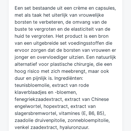
g
Een set bestaande uit een crème en capsules,
d
met als taak het uiterlijk van vrouwelijke
m
borsten te verbeteren, de omvang van de
e
buste te vergroten en de elasticiteit van de
t
huid te vergroten. Het product is een bron
van een uitgebreide set voedingsstoffen die
ervoor zorgen dat de borsten van vrouwen er
jonger en overvloediger uitzien. Een natuurlijk
alternatief voor plastische chirurgie, die een
hoog risico met zich meebrengt, maar ook
duur en pijnlijk is. Ingrediënten:
teunisbloemolie, extract van rode
klaverblaadjes en -bloemen,
fenegriekzaadextract, extract van Chinese
engelwortel, hopextract, extract van
slagersbremwortel, vitamines (E, B6, B5),
zaadolie druivenpitolie, zonnebloempitolie,
venkel zaadextract, hyaluronzuur.