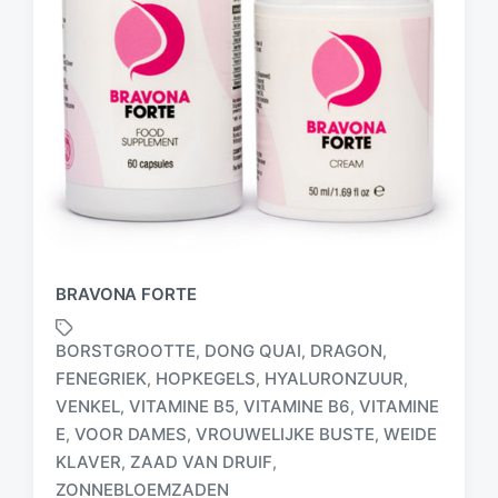
BRAVONA FORTE
BORSTGROOTTE
DONG QUAI
DRAGON
,
,
,
FENEGRIEK
HOPKEGELS
HYALURONZUUR
,
,
,
VENKEL
VITAMINE B5
VITAMINE B6
VITAMINE
,
,
,
G
E
VOOR DAMES
VROUWELIJKE BUSTE
WEIDE
,
,
,
e
KLAVER
ZAAD VAN DRUIF
,
,
t
ZONNEBLOEMZADEN
a