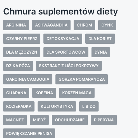
Chmura suplementów diety
ARGININA
ASHWAGANDHA
CHROM
CYNK
CZARNY PIEPRZ
DETOKSYKACJA
DLA KOBIET
DLA MĘŻCZYZN
DLA SPORTOWCÓW
DYNIA
DZIKA RÓŻA
EKSTRAKT Z LIŚCI POKRZYWY
GARCINIA CAMBOGIA
GORZKA POMARAŃCZA
GUARANA
KOFEINA
KORZEŃ MACA
KOZIERADKA
KULTURYSTYKA
LIBIDO
MAGNEZ
MIEDŹ
ODCHUDZANIE
PIPERYNA
POWIĘKSZANIE PENISA